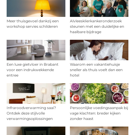
Meer thuisgevoel dankzij een
Alvleesklierkankeronderzoek
workshop servies schilderen
steunen met een duidelijke en
haalbare bijdrage
Een luxe gietvloer in Brabant
Waarom een vakantiehuisje
voor een indrukwekkende
sneller als thuis voelt dan een
entree
hotel
Infraroodverwarming saai?
Persoonlijke voedingsaanpak bij
Ontdek deze stijlvolle
vage klachten: breder kijken
verwarmingsoplossingen
zonder haast