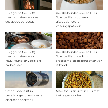
BBQ grillspit en BBQ
Renske hondenvoer en Hill’s
thermometers voor een
Science Plan voor een
geslaagde barbecue
uitgebalanceerd
voedingspatroon
BBQ grillspit en BBQ
Renske hondenvoer en Hill’s
thermometers voor
Science Plan: voeding
nauwkeurig en veelzijdig
afgestemd op de behoeften van
barbecueën
je hond
Sitcon: Specialist in
Meer focus en rust in huis met
beveiligingsoplossingen en
kleine gewoontes
discreet onderzoek