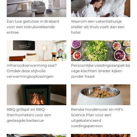
Een luxe gietvloer in Brabant
Waarom een vakantiehuisje
voor een indrukwekkende
sneller als thuis voelt dan een
entree
hotel
Infraroodverwarming saai?
Persoonlijke voedingsaanpak bij
Ontdek deze stijlvolle
vage klachten: breder kijken
verwarmingsoplossingen
zonder haast
BBQ grillspit en BBQ
Renske hondenvoer en Hill’s
thermometers voor een
Science Plan voor een
geslaagde barbecue
uitgebalanceerd
voedingspatroon