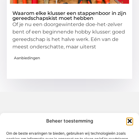
Waarom elke klusser een stappenboor in zijn
gereedschapskist moet hebben
Of je nu een doorgewinterde doe-het-zelver
bent of een beginnende hobby klusser: goed
gereedschap is het halve werk. Eén van de
meest onderschatte, maar uiterst
Aanbiedingen
Over het-thuisgevoel
Beheer toestemming
Jouw gids voor inspiratie en tips uit het dagelijks leven.
Ontdek een brede verzameling blogs en artikelen die je helpen
om het meeste uit elke dag te halen, met praktische adviezen
Om de beste ervaringen te bieden, gebruiken wij technologieën zoals
en verrassende inzichten.
cookies om informatie over je apparaat op te slaan en/of te raadplegen.