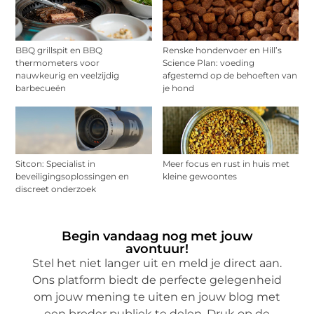
BBQ grillspit en BBQ
Renske hondenvoer en Hill’s
thermometers voor
Science Plan: voeding
nauwkeurig en veelzijdig
afgestemd op de behoeften van
barbecueën
je hond
Sitcon: Specialist in
Meer focus en rust in huis met
beveiligingsoplossingen en
kleine gewoontes
discreet onderzoek
Begin vandaag nog met jouw
avontuur!
Stel het niet langer uit en meld je direct aan.
Ons platform biedt de perfecte gelegenheid
om jouw mening te uiten en jouw blog met
een breder publiek te delen. Druk op de