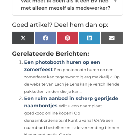
Wat moet ik doen als ik een BV heb
▼
met alleen mezelf als medewerker?
Goed artikel? Deel hem dan op:
X
Facebook
Pinterest
LinkedIn
Email
(Twitter)
Gerelateerde Berichten:
Een photobooth huren op een
zomerfeest
Een photobooth huren op een
zomerfeest kan tegenwoordig erg makkelijk. Op
de website van Lach je Lens kan je verschillende
pakketten vinden die je kan...
Een ruim aanbod in scherp geprijsde
naambordjes
Wilt u een naamplaat
goedkoop online kopen? Op
denaambordensite.nl kunt u vanaf €4,95 een
naambord bestellen en is de verzending binnen
Nederland gratis. Op de...