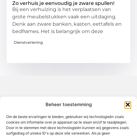
Zo verhuis je eenvoudig je zware spullen!
Bij een verhuizing is het verplaatsen van
grote meubelstukken vaak een uitdaging.
Denk aan zware banken, kasten, eettafels en
bedframes. Het is belangrijk om deze
Dienstverlening
Over het-thuisgevoel
Beheer toestemming
Jouw gids voor inspiratie en tips uit het dagelijks leven.
Ontdek een brede verzameling blogs en artikelen die je helpen
om het meeste uit elke dag te halen, met praktische adviezen
Om de beste ervaringen te bieden, gebruiken wij technologieën zoals
en verrassende inzichten.
cookies om informatie over je apparaat op te slaan en/of te raadplegen.
Door in te stemmen met deze technologieën kunnen wij gegevens zoals
Bericht categorie
surfgedrag of unieke ID's op deze site verwerken. Als je geen