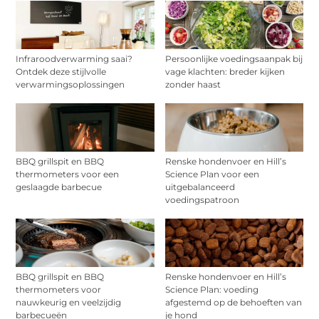
Infraroodverwarming saai?
Persoonlijke voedingsaanpak bij
Ontdek deze stijlvolle
vage klachten: breder kijken
verwarmingsoplossingen
zonder haast
BBQ grillspit en BBQ
Renske hondenvoer en Hill’s
thermometers voor een
Science Plan voor een
geslaagde barbecue
uitgebalanceerd
voedingspatroon
BBQ grillspit en BBQ
Renske hondenvoer en Hill’s
thermometers voor
Science Plan: voeding
nauwkeurig en veelzijdig
afgestemd op de behoeften van
barbecueën
je hond