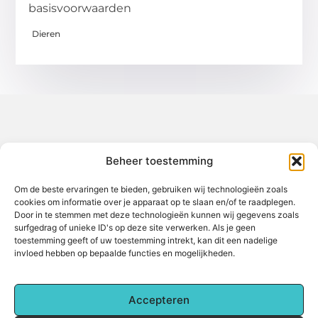
basisvoorwaarden
Dieren
Over het-thuisgevoel
Beheer toestemming
Jouw gids voor inspiratie en tips uit het dagelijks leven.
Ontdek een brede verzameling blogs en artikelen die je helpen
om het meeste uit elke dag te halen, met praktische adviezen
Om de beste ervaringen te bieden, gebruiken wij technologieën zoals
en verrassende inzichten.
cookies om informatie over je apparaat op te slaan en/of te raadplegen.
Door in te stemmen met deze technologieën kunnen wij gegevens zoals
Bericht categorie
surfgedrag of unieke ID's op deze site verwerken. Als je geen
toestemming geeft of uw toestemming intrekt, kan dit een nadelige
invloed hebben op bepaalde functies en mogelijkheden.
Main Links
Accepteren
Backlinks kopen: Alles wat je moet weten voor betere online zichtbaarheid
Hoe kan je online geld verdienen? Een complete gids voor beginners