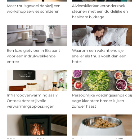
Meer thuisgevoel dankzij een
Alvleesklierkankeronderzoek
workshop servies schilderen
steunen met een duidelijke en
haalbare bijdrage
Een luxe gietvloer in Brabant
Waarom een vakantiehuisje
voor een indrukwekkende
sneller als thuis voelt dan een
entree
hotel
Infraroodverwarming saai?
Persoonlijke voedingsaanpak bij
Ontdek deze stijlvolle
vage klachten: breder kijken
verwarmingsoplossingen
zonder haast