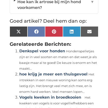
Hoe kan ik artrose bij mijn hond
▼
voorkomen?
Goed artikel? Deel hem dan op:
X
Facebook
Pinterest
LinkedIn
Email
(Twitter)
Gerelateerde Berichten:
Denkspel voor honden
Hondenspelletjes
zijn er in veel soorten en maten en dat weet je als
baasje maar al te goed! De keuze is enorm en het
maakt...
hoe krijg je meer een thuisgevoel
Het
intrekken in een nieuwe woning kan soms erg
lastig zijn. Het brengt veel met zich mee, en is
enorm hard werken. Veel mensen lopen...
Vogels kweken in broedkooien
Het
kweken van vogels is voor vogelliefhebbers een