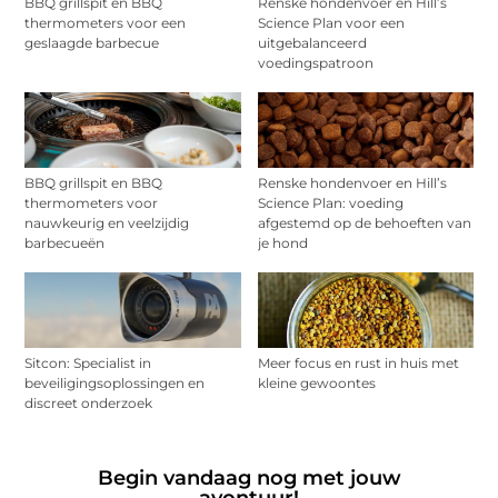
BBQ grillspit en BBQ
Renske hondenvoer en Hill’s
thermometers voor een
Science Plan voor een
geslaagde barbecue
uitgebalanceerd
voedingspatroon
BBQ grillspit en BBQ
Renske hondenvoer en Hill’s
thermometers voor
Science Plan: voeding
nauwkeurig en veelzijdig
afgestemd op de behoeften van
barbecueën
je hond
Sitcon: Specialist in
Meer focus en rust in huis met
beveiligingsoplossingen en
kleine gewoontes
discreet onderzoek
Begin vandaag nog met jouw