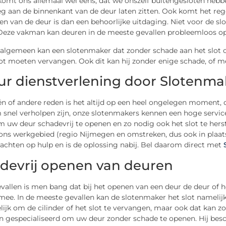
omt ons allemaal wel eens, dat we onszelf buitengesloten hebben.
 aan de binnenkant van de deur laten zitten. Ook komt het regel
n van de deur is dan een behoorlijke uitdaging. Niet voor de slot
 Deze vakman kan deuren in de meeste gevallen probleemloos o
algemeen kan een slotenmaker dat zonder schade aan het slot of d
ot moeten vervangen. Ook dit kan hij zonder enige schade, of m
ur dienstverlening door Slotenm
n of andere reden is het altijd op een heel ongelegen moment, 
 snel verholpen zijn, onze slotenmakers kennen een hoge servic
m uw deur schadevrij te openen en zo nodig ook het slot te herstel
 ons werkgebied (regio Nijmegen en omstreken, dus ook in plaat
achten op hulp en is de oplossing nabij. Bel daarom direct met
devrij openen van deuren
evallen is men bang dat bij het openen van een deur de deur of 
mee. In de meeste gevallen kan de slotenmaker het slot namelij
ijk om de cilinder of het slot te vervangen, maar ook dat kan z
n gespecialiseerd om uw deur zonder schade te openen. Hij besc