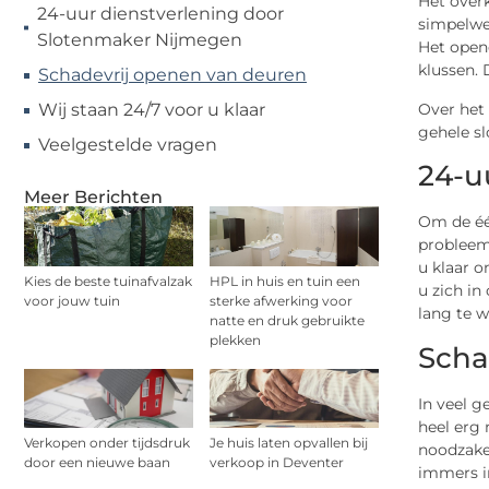
Het overk
24-uur dienstverlening door
simpelweg
Slotenmaker Nijmegen
Het opene
klussen.
Schadevrij openen van deuren
Over het 
Wij staan 24/7 voor u klaar
gehele sl
Veelgestelde vragen
24-u
Meer Berichten
Om de éé
probleem
u klaar o
Kies de beste tuinafvalzak
HPL in huis en tuin een
u zich in
voor jouw tuin
sterke afwerking voor
lang te w
natte en druk gebruikte
plekken
Scha
In veel g
heel erg 
Verkopen onder tijdsdruk
Je huis laten opvallen bij
noodzakel
door een nieuwe baan
verkoop in Deventer
immers i