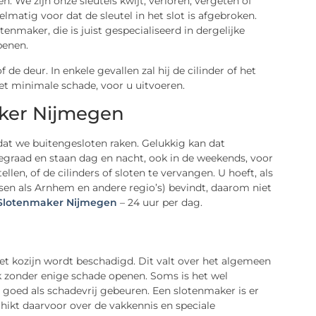
 We zijn onze sleutels kwijt, verloren, vergeten of
matig voor dat de sleutel in het slot is afgebroken.
enmaker, die is juist gespecialiseerd in dergelijke
penen.
e deur. In enkele gevallen zal hij de cilinder of het
et minimale schade, voor u uitvoeren.
aker Nijmegen
dat we buitengesloten raken. Gelukkig kan dat
egraad en staan dag en nacht, ook in de weekends, voor
len, of de cilinders of sloten te vervangen. U hoeft, als
sen als Arnhem en andere regio’s) bevindt, daarom niet
Slotenmaker Nijmegen
– 24 uur per dag.
het kozijn wordt beschadigd. Dit valt over het algemeen
k zonder enige schade openen. Soms is het wel
o goed als schadevrij gebeuren. Een slotenmaker is er
hikt daarvoor over de vakkennis en speciale