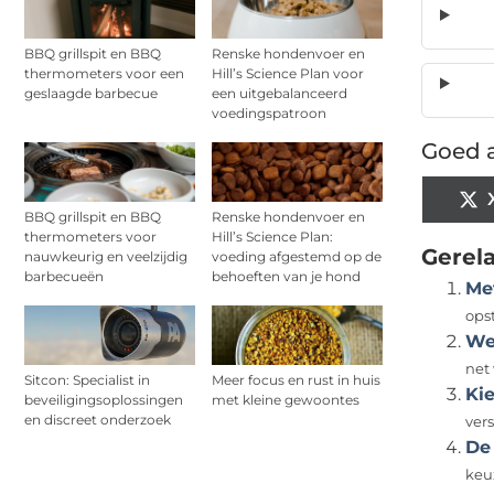
BBQ grillspit en BBQ
Renske hondenvoer en
thermometers voor een
Hill’s Science Plan voor
geslaagde barbecue
een uitgebalanceerd
voedingspatroon
Goed a
BBQ grillspit en BBQ
Renske hondenvoer en
thermometers voor
Hill’s Science Plan:
Gerel
nauwkeurig en veelzijdig
voeding afgestemd op de
barbecueën
behoeften van je hond
Me
opst
We
net
Sitcon: Specialist in
Meer focus en rust in huis
Ki
beveiligingsoplossingen
met kleine gewoontes
en discreet onderzoek
ver
De
keu