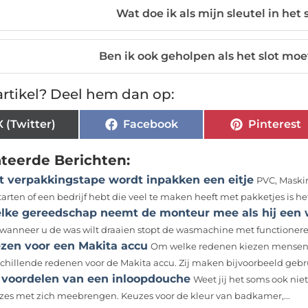
Wat doe ik als mijn sleutel in het 
Ben ik ook geholpen als het slot m
rtikel? Deel hem dan op:
X (Twitter)
Facebook
Pinterest
ateerde Berichten:
t verpakkingstape wordt inpakken een eitje
PVC, Maskin
arten of een bedrijf hebt die veel te maken heeft met pakketjes is het
lke gereedschap neemt de monteur mee als hij een 
 wanneer u de was wilt draaien stopt de wasmachine met functioneren
ezen voor een Makita accu
Om welke redenen kiezen mensen 
schillende redenen voor de Makita accu. Zij maken bijvoorbeeld gebru
 voordelen van een inloopdouche
Weet jij het soms ook nie
zes met zich meebrengen. Keuzes voor de kleur van badkamer,...