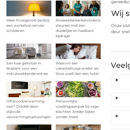
gereedsc
Wij 
Meer thuisgevoel dankzij
Alvleesklierkankeronderzoek
Onze slo
een workshop servies
steunen met een
schilderen
duidelijke en haalbare
deur snel
bijdrage
Veel
Een luxe gietvloer in
Waarom een
Brabant voor een
vakantiehuisje sneller als
indrukwekkende entree
thuis voelt dan een hotel
Infraroodverwarming
Persoonlijke
saai? Ontdek deze
voedingsaanpak bij vage
stijlvolle
klachten: breder kijken
verwarmingsoplossingen
zonder haast