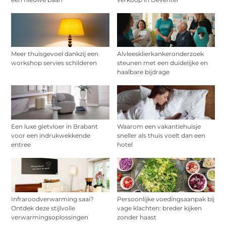
Meer thuisgevoel dankzij een
Alvleesklierkankeronderzoek
workshop servies schilderen
steunen met een duidelijke en
haalbare bijdrage
Een luxe gietvloer in Brabant
Waarom een vakantiehuisje
voor een indrukwekkende
sneller als thuis voelt dan een
entree
hotel
Infraroodverwarming saai?
Persoonlijke voedingsaanpak bij
Ontdek deze stijlvolle
vage klachten: breder kijken
verwarmingsoplossingen
zonder haast