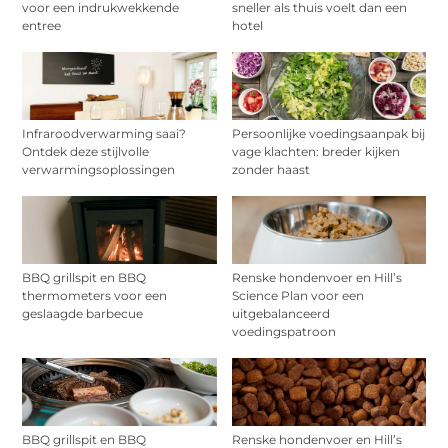
voor een indrukwekkende
sneller als thuis voelt dan een
entree
hotel
Infraroodverwarming saai?
Persoonlijke voedingsaanpak bij
Ontdek deze stijlvolle
vage klachten: breder kijken
verwarmingsoplossingen
zonder haast
BBQ grillspit en BBQ
Renske hondenvoer en Hill’s
thermometers voor een
Science Plan voor een
geslaagde barbecue
uitgebalanceerd
voedingspatroon
BBQ grillspit en BBQ
Renske hondenvoer en Hill’s