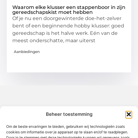
Waarom elke klusser een stappenboor in zijn
gereedschapskist moet hebben
Of je nu een doorgewinterde doe-het-zelver
bent of een beginnende hobby klusser: goed
gereedschap is het halve werk. Eén van de
meest onderschatte, maar uiterst
Aanbiedingen
Over het-thuisgevoel
Beheer toestemming
Jouw gids voor inspiratie en tips uit het dagelijks leven.
Ontdek een brede verzameling blogs en artikelen die je helpen
om het meeste uit elke dag te halen, met praktische adviezen
Om de beste ervaringen te bieden, gebruiken wij technologieën zoals
en verrassende inzichten.
cookies om informatie over je apparaat op te slaan en/of te raadplegen.
Door in te stemmen met deze technologieën kunnen wij gegevens zoals