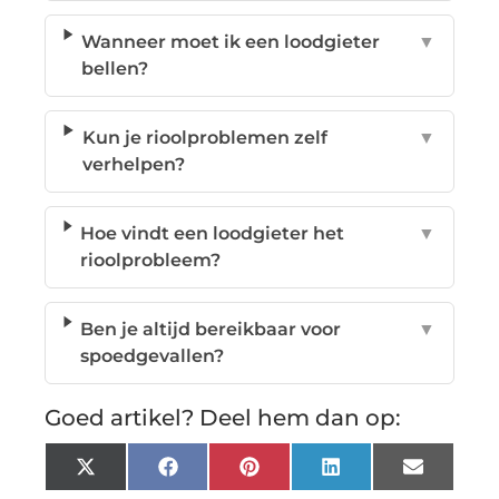
Wanneer moet ik een loodgieter
▼
bellen?
Kun je rioolproblemen zelf
▼
verhelpen?
Hoe vindt een loodgieter het
▼
rioolprobleem?
Ben je altijd bereikbaar voor
▼
spoedgevallen?
Goed artikel? Deel hem dan op:
X
Facebook
Pinterest
LinkedIn
Email
(Twitter)