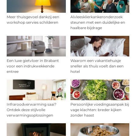
Meer thuisgevoel dankzij een
Alvleesklierkankeronderzoek
workshop servies schilderen
steunen met een duidelijke en
haalbare bijdrage
Een luxe gietvloer in Brabant
Waarom een vakantiehuisje
voor een indrukwekkende
sneller als thuis voelt dan een
entree
hotel
Infraroodverwarming saai?
Persoonlijke voedingsaanpak bij
Ontdek deze stijlvolle
vage klachten: breder kijken
verwarmingsoplossingen
zonder haast