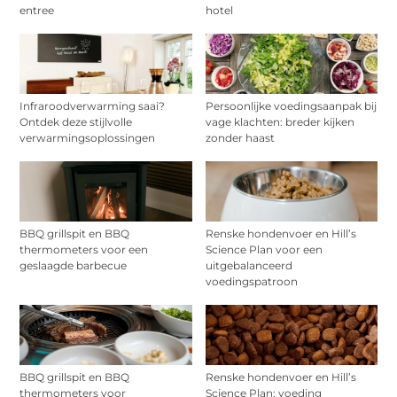
entree
hotel
Infraroodverwarming saai?
Persoonlijke voedingsaanpak bij
Ontdek deze stijlvolle
vage klachten: breder kijken
verwarmingsoplossingen
zonder haast
BBQ grillspit en BBQ
Renske hondenvoer en Hill’s
thermometers voor een
Science Plan voor een
geslaagde barbecue
uitgebalanceerd
voedingspatroon
BBQ grillspit en BBQ
Renske hondenvoer en Hill’s
thermometers voor
Science Plan: voeding