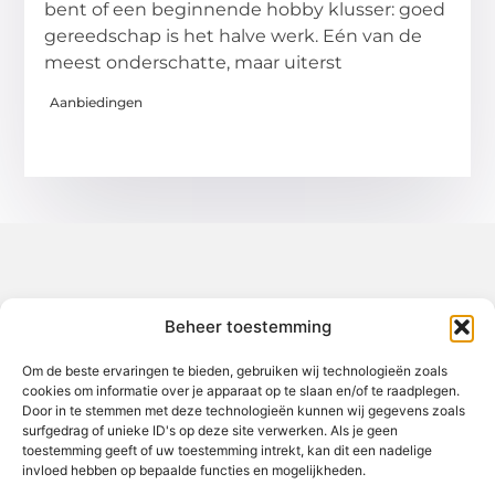
bent of een beginnende hobby klusser: goed
gereedschap is het halve werk. Eén van de
meest onderschatte, maar uiterst
Aanbiedingen
Over het-thuisgevoel
Beheer toestemming
Jouw gids voor inspiratie en tips uit het dagelijks leven.
Ontdek een brede verzameling blogs en artikelen die je helpen
om het meeste uit elke dag te halen, met praktische adviezen
Om de beste ervaringen te bieden, gebruiken wij technologieën zoals
en verrassende inzichten.
cookies om informatie over je apparaat op te slaan en/of te raadplegen.
Door in te stemmen met deze technologieën kunnen wij gegevens zoals
Bericht categorie
surfgedrag of unieke ID's op deze site verwerken. Als je geen
toestemming geeft of uw toestemming intrekt, kan dit een nadelige
invloed hebben op bepaalde functies en mogelijkheden.