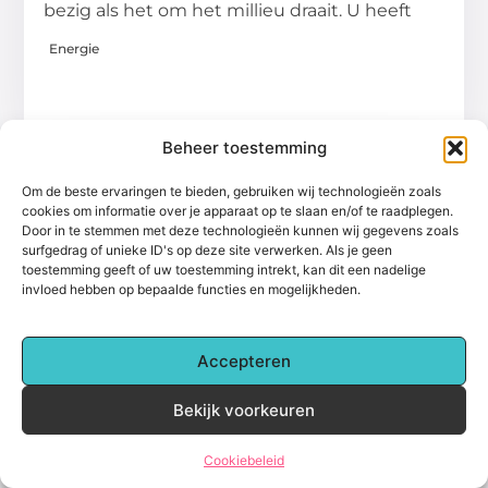
bezig als het om het millieu draait. U heeft
Energie
Beheer toestemming
Om de beste ervaringen te bieden, gebruiken wij technologieën zoals
cookies om informatie over je apparaat op te slaan en/of te raadplegen.
Door in te stemmen met deze technologieën kunnen wij gegevens zoals
surfgedrag of unieke ID's op deze site verwerken. Als je geen
toestemming geeft of uw toestemming intrekt, kan dit een nadelige
invloed hebben op bepaalde functies en mogelijkheden.
Accepteren
4 fabels over zonnepanelen
Omtrent zonnepanelen bestaan veel
Bekijk voorkeuren
onduidelijkheden en mythes. De
belangrijkste misvattingen over dit
Cookiebeleid
onderwerp lees je hieronder. 1.