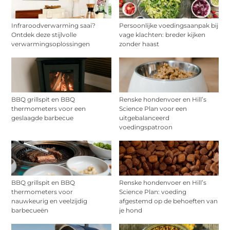
Infraroodverwarming saai?
Persoonlijke voedingsaanpak bij
Ontdek deze stijlvolle
vage klachten: breder kijken
verwarmingsoplossingen
zonder haast
BBQ grillspit en BBQ
Renske hondenvoer en Hill’s
thermometers voor een
Science Plan voor een
geslaagde barbecue
uitgebalanceerd
voedingspatroon
BBQ grillspit en BBQ
Renske hondenvoer en Hill’s
thermometers voor
Science Plan: voeding
nauwkeurig en veelzijdig
afgestemd op de behoeften van
barbecueën
je hond