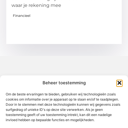
waar je rekening mee
Financieel
Over het-thuisgevoel
Beheer toestemming
Jouw gids voor inspiratie en tips uit het dagelijks leven.
Ontdek een brede verzameling blogs en artikelen die je helpen
om het meeste uit elke dag te halen, met praktische adviezen
Om de beste ervaringen te bieden, gebruiken wij technologieën zoals
en verrassende inzichten.
cookies om informatie over je apparaat op te slaan en/of te raadplegen.
Door in te stemmen met deze technologieën kunnen wij gegevens zoals
Bericht categorie
surfgedrag of unieke ID's op deze site verwerken. Als je geen
toestemming geeft of uw toestemming intrekt, kan dit een nadelige
invloed hebben op bepaalde functies en mogelijkheden.