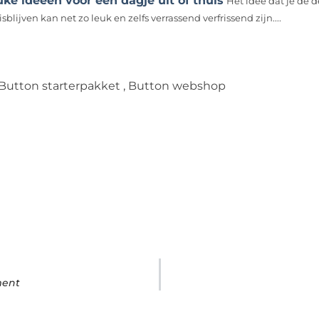
ke ideeën voor een dagje uit of thuis
Het idee dat je de 
sblijven kan net zo leuk en zelfs verrassend verfrissend zijn....
Button starterpakket
,
Button webshop
ment