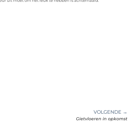
deur uit moet om het leuk te hebben is achterhaald.
VOLGENDE →
Gietvloeren in opkomst