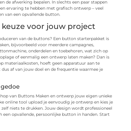
n de afwerking bepalen. In slechts een paar stappen
een ervaring te hebben met grafisch ontwerp – veel
en van een opvallende button.
e keuze voor jouw project
oduceren van de buttons? Een button starterpakket is
maken, bijvoorbeeld voor meerdere campagnes,
buttonmachine, onderdelen en toebehoren, wat zich op
ne oplage of eenmalig een ontwerp laten maken? Dan is
op materiaalkosten, hoeft geen apparatuur aan te
t dus af van jouw doel en de frequentie waarmee je
r gedoe
ebshop van Buttons Maken en ontwerp jouw eigen unieke
ke online tool upload je eenvoudig je ontwerp en kies je
ft zelf niets te drukken. Jouw design wordt professioneel
h een opvallende, persoonlijke button in handen. Start