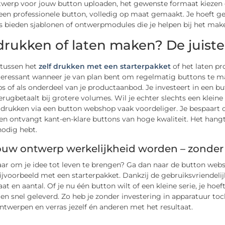
twerp voor jouw button uploaden, het gewenste formaat kiezen e
 een professionele button, volledig op maat gemaakt. Je hoeft g
 bieden sjablonen of ontwerpmodules die je helpen bij het mak
 drukken of laten maken? De juist
e tussen het
zelf drukken met een starterpakket
of het laten pr
nteressant wanneer je van plan bent om regelmatig buttons te 
s of als onderdeel van je productaanbod. Je investeert in een 
erugbetaalt bij grotere volumes. Wil je echter slechts een klei
 drukken via een button webshop vaak voordeliger. Je bespaart 
en ontvangt kant-en-klare buttons van hoge kwaliteit. Het hang
nodig hebt.
jouw ontwerp werkelijkheid worden – zonde
laar om je idee tot leven te brengen? Ga dan naar de button w
ijvoorbeeld met een starterpakket. Dankzij de gebruiksvriendelij
at en aantal. Of je nu één button wilt of een kleine serie, je hoe
en snel geleverd. Zo heb je zonder investering in apparatuur toc
twerpen en verras jezelf én anderen met het resultaat.