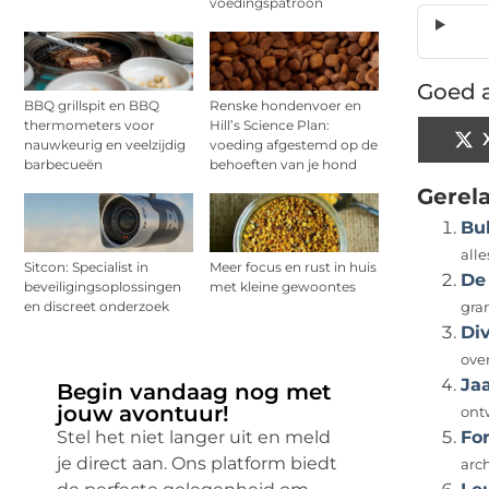
voedingspatroon
Goed a
BBQ grillspit en BBQ
Renske hondenvoer en
thermometers voor
Hill’s Science Plan:
nauwkeurig en veelzijdig
voeding afgestemd op de
barbecueën
behoeften van je hond
Gerel
Bub
all
Sitcon: Specialist in
Meer focus en rust in huis
De
beveiligingsoplossingen
met kleine gewoontes
en discreet onderzoek
gram
Di
ove
Ja
Begin vandaag nog met
jouw avontuur!
ontw
Stel het niet langer uit en meld
Fo
je direct aan. Ons platform biedt
arc