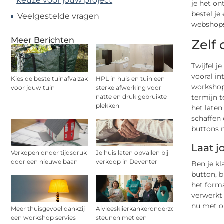
keuze voor jouw project
je het on
bestel je
Veelgestelde vragen
webshops
Meer Berichten
Zelf
Twijfel j
vooral i
Kies de beste tuinafvalzak
HPL in huis en tuin een
workshop
voor jouw tuin
sterke afwerking voor
natte en druk gebruikte
termijn t
plekken
het laten
schaffen 
buttons 
Laat 
Verkopen onder tijdsdruk
Je huis laten opvallen bij
door een nieuwe baan
verkoop in Deventer
Ben je k
button, b
het forma
verwerkt 
nu met on
Meer thuisgevoel dankzij
Alvleesklierkankeronderzoek
een workshop servies
steunen met een