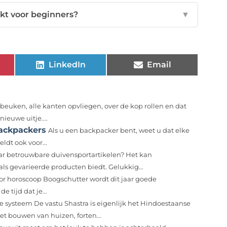
ikt voor beginners?
▼
LinkedIn
Email
beuken, alle kanten opvliegen, over de kop rollen en dat
ieuwe uitje....
backpackers
Als u een backpacker bent, weet u dat elke
ldt ook voor...
ar betrouwbare duivensportartikelen? Het kan
ls gevarieerde producten biedt. Gelukkig...
r horoscoop Boogschutter wordt dit jaar goede
e tijd dat je...
e systeem De vastu Shastra is eigenlijk het Hindoestaanse
et bouwen van huizen, forten...