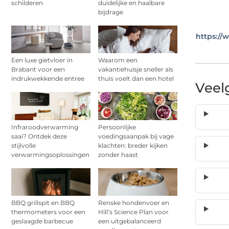
schilderen
duidelijke en haalbare
bijdrage
https://
Een luxe gietvloer in
Waarom een
Brabant voor een
vakantiehuisje sneller als
indrukwekkende entree
thuis voelt dan een hotel
Veel
Infraroodverwarming
Persoonlijke
saai? Ontdek deze
voedingsaanpak bij vage
stijlvolle
klachten: breder kijken
verwarmingsoplossingen
zonder haast
BBQ grillspit en BBQ
Renske hondenvoer en
thermometers voor een
Hill’s Science Plan voor
geslaagde barbecue
een uitgebalanceerd