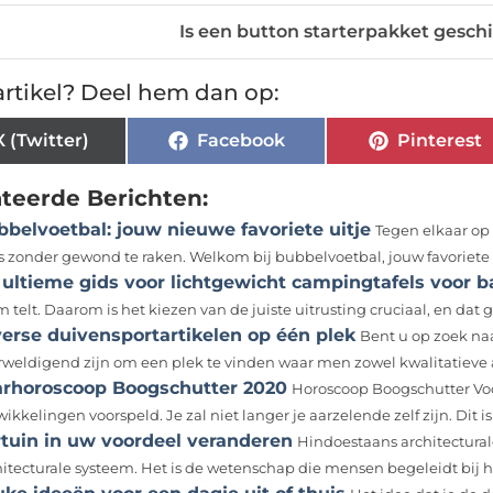
Is een button starterpakket gesch
rtikel? Deel hem dan op:
X (Twitter)
Facebook
Pinterest
ateerde Berichten:
belvoetbal: jouw nieuwe favoriete uitje
Tegen elkaar op 
es zonder gewond te raken. Welkom bij bubbelvoetbal, jouw favoriete n
 ultieme gids voor lichtgewicht campingtafels voor 
 telt. Daarom is het kiezen van de juiste uitrusting cruciaal, en dat ge
verse duivensportartikelen op één plek
Bent u op zoek na
rweldigend zijn om een plek te vinden waar men zowel kwalitatieve a
arhoroscoop Boogschutter 2020
Horoscoop Boogschutter Voo
ikkelingen voorspeld. Je zal niet langer je aarzelende zelf zijn. Dit is d
rtuin in uw voordeel veranderen
Hindoestaans architectural
hitecturale systeem. Het is de wetenschap die mensen begeleidt bij h