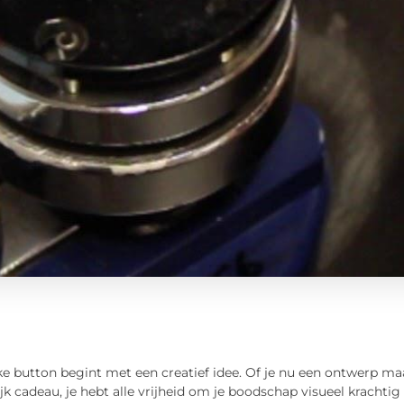
e button begint met een creatief idee. Of je nu een ontwerp ma
jk cadeau, je hebt alle vrijheid om je boodschap visueel kracht