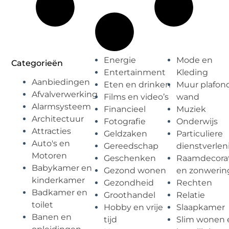
Energie
Mode en
Categorieën
Entertainment
Kleding
Aanbiedingen
Eten en drinken
Muur plafon
Afvalverwerking
Films en video’s
wand
Alarmsysteem
Financieel
Muziek
Architectuur
Fotografie
Onderwijs
Attracties
Geldzaken
Particuliere
Auto's en
Gereedschap
dienstverlen
Motoren
Geschenken
Raamdecorat
Babykamer en
Gezond wonen
en zonwerin
kinderkamer
Gezondheid
Rechten
Badkamer en
Groothandel
Relatie
toilet
Hobby en vrije
Slaapkamer
Banen en
tijd
Slim wonen 