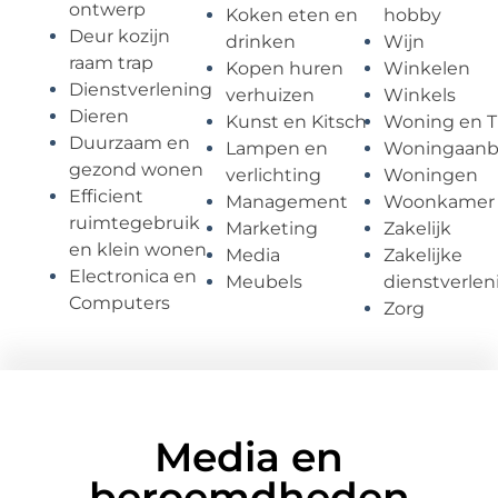
ontwerp
Koken eten en
hobby
Deur kozijn
drinken
Wijn
raam trap
Kopen huren
Winkelen
Dienstverlening
verhuizen
Winkels
Dieren
Kunst en Kitsch
Woning en T
Duurzaam en
Lampen en
Woningaan
gezond wonen
verlichting
Woningen
Efficient
Management
Woonkamer
ruimtegebruik
Marketing
Zakelijk
en klein wonen
Media
Zakelijke
Electronica en
Meubels
dienstverlen
Computers
Zorg
Media en
beroemdheden