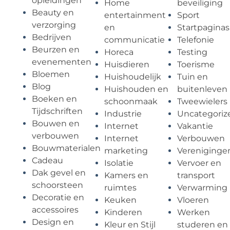
opleidingen
Home
beveiliging
Beauty en
entertainment
Sport
verzorging
en
Startpaginas
Bedrijven
communicatie
Telefonie
Beurzen en
Horeca
Testing
evenementen
Huisdieren
Toerisme
Bloemen
Huishoudelijk
Tuin en
Blog
Huishouden en
buitenleven
Boeken en
schoonmaak
Tweewielers
Tijdschriften
Industrie
Uncategoriz
Bouwen en
Internet
Vakantie
verbouwen
Internet
Verbouwen
Bouwmaterialen
marketing
Vereniginge
Cadeau
Isolatie
Vervoer en
Dak gevel en
Kamers en
transport
schoorsteen
ruimtes
Verwarming
Decoratie en
Keuken
Vloeren
accessoires
Kinderen
Werken
Design en
Kleur en Stijl
studeren en