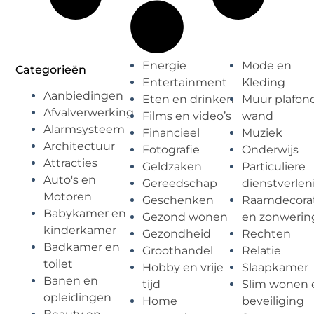
Energie
Mode en
Categorieën
Entertainment
Kleding
Aanbiedingen
Eten en drinken
Muur plafon
Afvalverwerking
Films en video’s
wand
Alarmsysteem
Financieel
Muziek
Architectuur
Fotografie
Onderwijs
Attracties
Geldzaken
Particuliere
Auto's en
Gereedschap
dienstverlen
Motoren
Geschenken
Raamdecorat
Babykamer en
Gezond wonen
en zonwerin
kinderkamer
Gezondheid
Rechten
Badkamer en
Groothandel
Relatie
toilet
Hobby en vrije
Slaapkamer
Banen en
tijd
Slim wonen 
opleidingen
Home
beveiliging