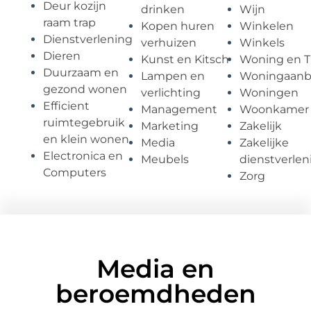
Deur kozijn
drinken
Wijn
raam trap
Kopen huren
Winkelen
Dienstverlening
verhuizen
Winkels
Dieren
Kunst en Kitsch
Woning en T
Duurzaam en
Lampen en
Woningaan
gezond wonen
verlichting
Woningen
Efficient
Management
Woonkamer
ruimtegebruik
Marketing
Zakelijk
en klein wonen
Media
Zakelijke
Electronica en
Meubels
dienstverlen
Computers
Zorg
Media en
beroemdheden