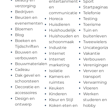
Beauty en
entertainment
Sport
verzorging
en
Startpaginas
Bedrijven
communicatie
Telefonie
Beurzen en
Horeca
Testing
evenementen
Huisdieren
Toerisme
Bloemen
Huishoudelijk
Tuin en
Blog
Huishouden en
buitenleven
Boeken en
schoonmaak
Tweewielers
Tijdschriften
Industrie
Uncategoriz
Bouwen en
Internet
Vakantie
verbouwen
Internet
Verbouwen
Bouwmaterialen
marketing
Vereniginge
Cadeau
Isolatie
Vervoer en
Dak gevel en
Kamers en
transport
schoorsteen
ruimtes
Verwarming
Decoratie en
Keuken
Vloeren
accessoires
Kinderen
Werken
Design en
Kleur en Stijl
studeren en
ontwerp
Koken eten en
hobby