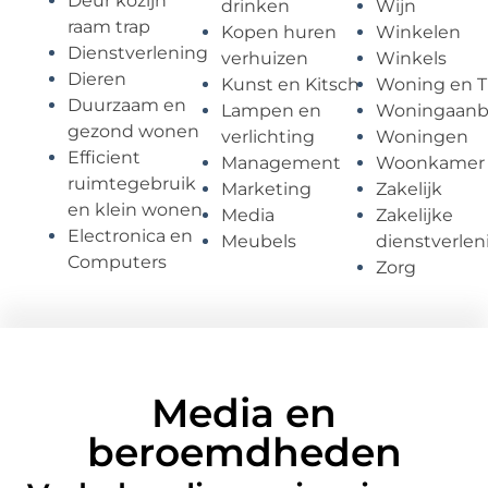
Deur kozijn
drinken
Wijn
raam trap
Kopen huren
Winkelen
Dienstverlening
verhuizen
Winkels
Dieren
Kunst en Kitsch
Woning en T
Duurzaam en
Lampen en
Woningaan
gezond wonen
verlichting
Woningen
Efficient
Management
Woonkamer
ruimtegebruik
Marketing
Zakelijk
en klein wonen
Media
Zakelijke
Electronica en
Meubels
dienstverlen
Computers
Zorg
Media en
beroemdheden