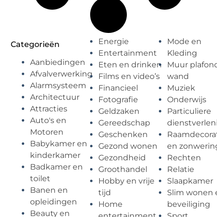
Energie
Mode en
Categorieën
Entertainment
Kleding
Aanbiedingen
Eten en drinken
Muur plafon
Afvalverwerking
Films en video’s
wand
Alarmsysteem
Financieel
Muziek
Architectuur
Fotografie
Onderwijs
Attracties
Geldzaken
Particuliere
Auto's en
Gereedschap
dienstverlen
Motoren
Geschenken
Raamdecorat
Babykamer en
Gezond wonen
en zonwerin
kinderkamer
Gezondheid
Rechten
Badkamer en
Groothandel
Relatie
toilet
Hobby en vrije
Slaapkamer
Banen en
tijd
Slim wonen 
opleidingen
Home
beveiliging
Beauty en
entertainment
Sport