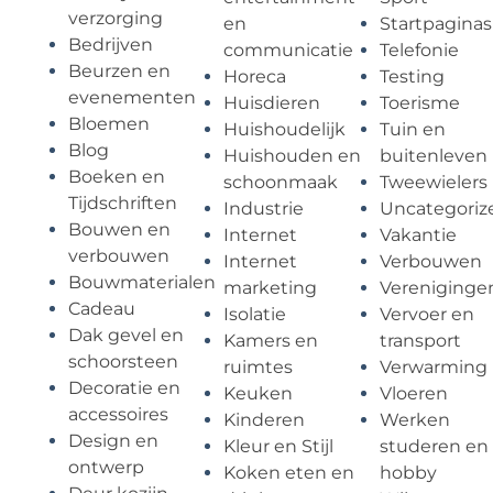
verzorging
en
Startpaginas
Bedrijven
communicatie
Telefonie
Beurzen en
Horeca
Testing
evenementen
Huisdieren
Toerisme
Bloemen
Huishoudelijk
Tuin en
Blog
Huishouden en
buitenleven
Boeken en
schoonmaak
Tweewielers
Tijdschriften
Industrie
Uncategoriz
Bouwen en
Internet
Vakantie
verbouwen
Internet
Verbouwen
Bouwmaterialen
marketing
Vereniginge
Cadeau
Isolatie
Vervoer en
Dak gevel en
Kamers en
transport
schoorsteen
ruimtes
Verwarming
Decoratie en
Keuken
Vloeren
accessoires
Kinderen
Werken
Design en
Kleur en Stijl
studeren en
ontwerp
Koken eten en
hobby