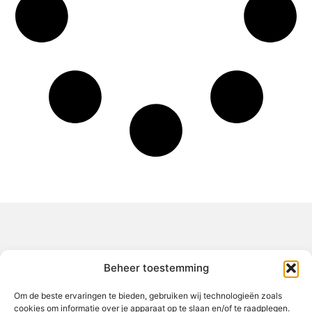
Over het-thuisgevoel
Beheer toestemming
Jouw gids voor inspiratie en tips uit het dagelijks leven.
Ontdek een brede verzameling blogs en artikelen die je helpen
om het meeste uit elke dag te halen, met praktische adviezen
Om de beste ervaringen te bieden, gebruiken wij technologieën zoals
en verrassende inzichten.
cookies om informatie over je apparaat op te slaan en/of te raadplegen.