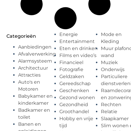
Energie
Mode en
Categorieën
Entertainment
Kleding
Aanbiedingen
Eten en drinken
Muur plafon
Afvalverwerking
Films en video’s
wand
Alarmsysteem
Financieel
Muziek
Architectuur
Fotografie
Onderwijs
Attracties
Geldzaken
Particuliere
Auto's en
Gereedschap
dienstverlen
Motoren
Geschenken
Raamdecorat
Babykamer en
Gezond wonen
en zonwerin
kinderkamer
Gezondheid
Rechten
Badkamer en
Groothandel
Relatie
toilet
Hobby en vrije
Slaapkamer
Banen en
tijd
Slim wonen 