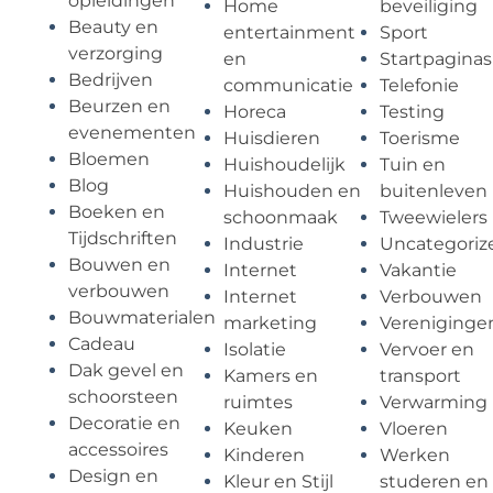
opleidingen
Home
beveiliging
Beauty en
entertainment
Sport
verzorging
en
Startpaginas
Bedrijven
communicatie
Telefonie
Beurzen en
Horeca
Testing
evenementen
Huisdieren
Toerisme
Bloemen
Huishoudelijk
Tuin en
Blog
Huishouden en
buitenleven
Boeken en
schoonmaak
Tweewielers
Tijdschriften
Industrie
Uncategoriz
Bouwen en
Internet
Vakantie
verbouwen
Internet
Verbouwen
Bouwmaterialen
marketing
Vereniginge
Cadeau
Isolatie
Vervoer en
Dak gevel en
Kamers en
transport
schoorsteen
ruimtes
Verwarming
Decoratie en
Keuken
Vloeren
accessoires
Kinderen
Werken
Design en
Kleur en Stijl
studeren en