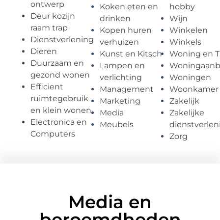
ontwerp
Koken eten en
hobby
Deur kozijn
drinken
Wijn
raam trap
Kopen huren
Winkelen
Dienstverlening
verhuizen
Winkels
Dieren
Kunst en Kitsch
Woning en T
Duurzaam en
Lampen en
Woningaan
gezond wonen
verlichting
Woningen
Efficient
Management
Woonkamer
ruimtegebruik
Marketing
Zakelijk
en klein wonen
Media
Zakelijke
Electronica en
Meubels
dienstverlen
Computers
Zorg
Media en
beroemdheden