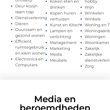
ontwerp
Koken eten en
hobby
Deur kozijn
drinken
Wijn
raam trap
Kopen huren
Winkelen
Dienstverlening
verhuizen
Winkels
Dieren
Kunst en Kitsch
Woning en T
Duurzaam en
Lampen en
Woningaan
gezond wonen
verlichting
Woningen
Efficient
Management
Woonkamer
ruimtegebruik
Marketing
Zakelijk
en klein wonen
Media
Zakelijke
Electronica en
Meubels
dienstverlen
Computers
Zorg
Media en
beroemdheden