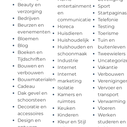
Beauty en
entertainment
Sport
verzorging
en
Startpaginas
Bedrijven
communicatie
Telefonie
Beurzen en
Horeca
Testing
evenementen
Huisdieren
Toerisme
Bloemen
Huishoudelijk
Tuin en
Blog
Huishouden en
buitenleven
Boeken en
schoonmaak
Tweewielers
Tijdschriften
Industrie
Uncategoriz
Bouwen en
Internet
Vakantie
verbouwen
Internet
Verbouwen
Bouwmaterialen
marketing
Vereniginge
Cadeau
Isolatie
Vervoer en
Dak gevel en
Kamers en
transport
schoorsteen
ruimtes
Verwarming
Decoratie en
Keuken
Vloeren
accessoires
Kinderen
Werken
Design en
Kleur en Stijl
studeren en