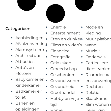
Energie
Mode en
Categorieën
Entertainment
Kleding
Aanbiedingen
Eten en drinken
Muur plafon
Afvalverwerking
Films en video’s
wand
Alarmsysteem
Financieel
Muziek
Architectuur
Fotografie
Onderwijs
Attracties
Geldzaken
Particuliere
Auto's en
Gereedschap
dienstverlen
Motoren
Geschenken
Raamdecorat
Babykamer en
Gezond wonen
en zonwerin
kinderkamer
Gezondheid
Rechten
Badkamer en
Groothandel
Relatie
toilet
Hobby en vrije
Slaapkamer
Banen en
tijd
Slim wonen 
opleidingen
Home
beveiliging