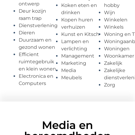
ontwerp
Koken eten en
hobby
Deur kozijn
drinken
Wijn
raam trap
Kopen huren
Winkelen
Dienstverlening
verhuizen
Winkels
Dieren
Kunst en Kitsch
Woning en T
Duurzaam en
Lampen en
Woningaan
gezond wonen
verlichting
Woningen
Efficient
Management
Woonkamer
ruimtegebruik
Marketing
Zakelijk
en klein wonen
Media
Zakelijke
Electronica en
Meubels
dienstverlen
Computers
Zorg
Media en