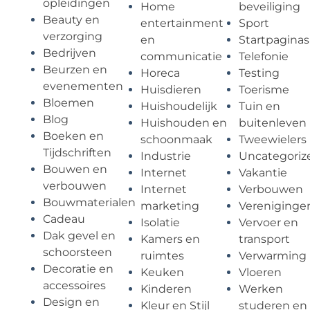
opleidingen
Home
beveiliging
Beauty en
entertainment
Sport
verzorging
en
Startpaginas
Bedrijven
communicatie
Telefonie
Beurzen en
Horeca
Testing
evenementen
Huisdieren
Toerisme
Bloemen
Huishoudelijk
Tuin en
Blog
Huishouden en
buitenleven
Boeken en
schoonmaak
Tweewielers
Tijdschriften
Industrie
Uncategoriz
Bouwen en
Internet
Vakantie
verbouwen
Internet
Verbouwen
Bouwmaterialen
marketing
Vereniginge
Cadeau
Isolatie
Vervoer en
Dak gevel en
Kamers en
transport
schoorsteen
ruimtes
Verwarming
Decoratie en
Keuken
Vloeren
accessoires
Kinderen
Werken
Design en
Kleur en Stijl
studeren en