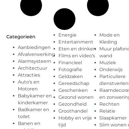
Energie
Mode en
Categorieën
Entertainment
Kleding
Aanbiedingen
Eten en drinken
Muur plafon
Afvalverwerking
Films en video’s
wand
Alarmsysteem
Financieel
Muziek
Architectuur
Fotografie
Onderwijs
Attracties
Geldzaken
Particuliere
Auto's en
Gereedschap
dienstverlen
Motoren
Geschenken
Raamdecorat
Babykamer en
Gezond wonen
en zonwerin
kinderkamer
Gezondheid
Rechten
Badkamer en
Groothandel
Relatie
toilet
Hobby en vrije
Slaapkamer
Banen en
tijd
Slim wonen 