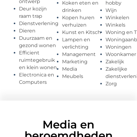
ontwerp
Koken eten en
hobby
Deur kozijn
drinken
Wijn
raam trap
Kopen huren
Winkelen
Dienstverlening
verhuizen
Winkels
Dieren
Kunst en Kitsch
Woning en T
Duurzaam en
Lampen en
Woningaan
gezond wonen
verlichting
Woningen
Efficient
Management
Woonkamer
ruimtegebruik
Marketing
Zakelijk
en klein wonen
Media
Zakelijke
Electronica en
Meubels
dienstverlen
Computers
Zorg
Media en
beroemdheden