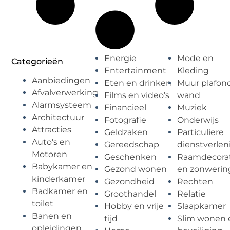
Energie
Mode en
Categorieën
Entertainment
Kleding
Aanbiedingen
Eten en drinken
Muur plafon
Afvalverwerking
Films en video’s
wand
Alarmsysteem
Financieel
Muziek
Architectuur
Fotografie
Onderwijs
Attracties
Geldzaken
Particuliere
Auto's en
Gereedschap
dienstverlen
Motoren
Geschenken
Raamdecorat
Babykamer en
Gezond wonen
en zonwerin
kinderkamer
Gezondheid
Rechten
Badkamer en
Groothandel
Relatie
toilet
Hobby en vrije
Slaapkamer
Banen en
tijd
Slim wonen 
opleidingen