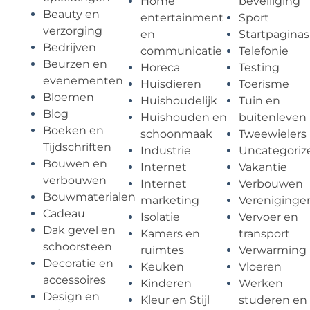
Home
beveiliging
Beauty en
entertainment
Sport
verzorging
en
Startpaginas
Bedrijven
communicatie
Telefonie
Beurzen en
Horeca
Testing
evenementen
Huisdieren
Toerisme
Bloemen
Huishoudelijk
Tuin en
Blog
Huishouden en
buitenleven
Boeken en
schoonmaak
Tweewielers
Tijdschriften
Industrie
Uncategoriz
Bouwen en
Internet
Vakantie
verbouwen
Internet
Verbouwen
Bouwmaterialen
marketing
Vereniginge
Cadeau
Isolatie
Vervoer en
Dak gevel en
Kamers en
transport
schoorsteen
ruimtes
Verwarming
Decoratie en
Keuken
Vloeren
accessoires
Kinderen
Werken
Design en
Kleur en Stijl
studeren en