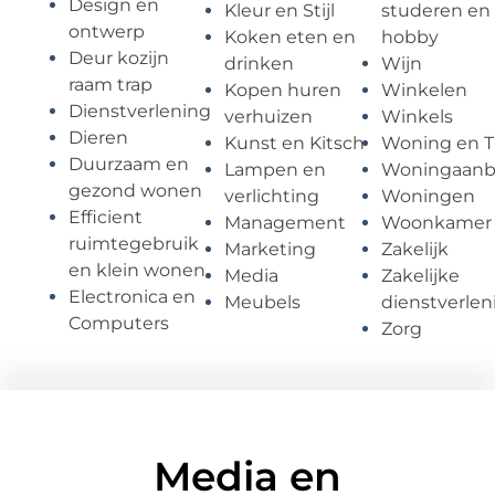
Design en
Kleur en Stijl
studeren en
ontwerp
Koken eten en
hobby
Deur kozijn
drinken
Wijn
raam trap
Kopen huren
Winkelen
Dienstverlening
verhuizen
Winkels
Dieren
Kunst en Kitsch
Woning en T
Duurzaam en
Lampen en
Woningaan
gezond wonen
verlichting
Woningen
Efficient
Management
Woonkamer
ruimtegebruik
Marketing
Zakelijk
en klein wonen
Media
Zakelijke
Electronica en
Meubels
dienstverlen
Computers
Zorg
Media en