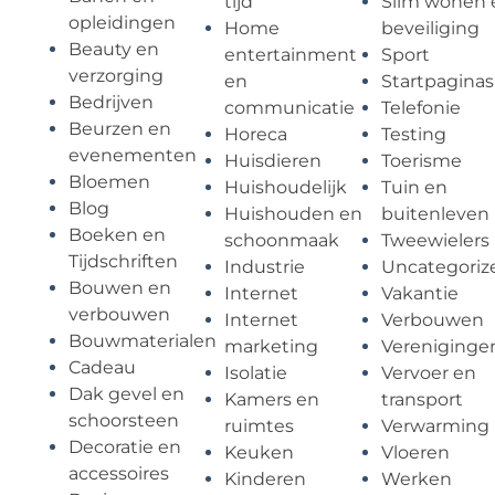
tijd
Slim wonen 
opleidingen
Home
beveiliging
Beauty en
entertainment
Sport
verzorging
en
Startpaginas
Bedrijven
communicatie
Telefonie
Beurzen en
Horeca
Testing
evenementen
Huisdieren
Toerisme
Bloemen
Huishoudelijk
Tuin en
Blog
Huishouden en
buitenleven
Boeken en
schoonmaak
Tweewielers
Tijdschriften
Industrie
Uncategoriz
Bouwen en
Internet
Vakantie
verbouwen
Internet
Verbouwen
Bouwmaterialen
marketing
Vereniginge
Cadeau
Isolatie
Vervoer en
Dak gevel en
Kamers en
transport
schoorsteen
ruimtes
Verwarming
Decoratie en
Keuken
Vloeren
accessoires
Kinderen
Werken