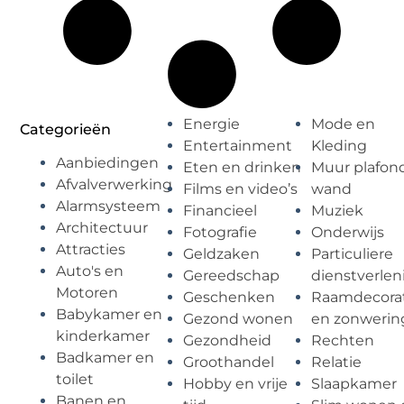
Energie
Mode en
Categorieën
Entertainment
Kleding
Aanbiedingen
Eten en drinken
Muur plafon
Afvalverwerking
Films en video’s
wand
Alarmsysteem
Financieel
Muziek
Architectuur
Fotografie
Onderwijs
Attracties
Geldzaken
Particuliere
Auto's en
Gereedschap
dienstverlen
Motoren
Geschenken
Raamdecorat
Babykamer en
Gezond wonen
en zonwerin
kinderkamer
Gezondheid
Rechten
Badkamer en
Groothandel
Relatie
toilet
Hobby en vrije
Slaapkamer
Banen en