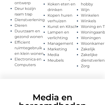
ontwerp
Koken eten en
hobby
Deur kozijn
drinken
Wijn
raam trap
Kopen huren
Winkelen
Dienstverlening
verhuizen
Winkels
Dieren
Kunst en Kitsch
Woning en T
Duurzaam en
Lampen en
Woningaan
gezond wonen
verlichting
Woningen
Efficient
Management
Woonkamer
ruimtegebruik
Marketing
Zakelijk
en klein wonen
Media
Zakelijke
Electronica en
Meubels
dienstverlen
Computers
Zorg
Media en