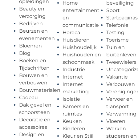
opleidingen
Home
beveiliging
Beauty en
entertainment
Sport
verzorging
en
Startpaginas
Bedrijven
communicatie
Telefonie
Beurzen en
Horeca
Testing
evenementen
Huisdieren
Toerisme
Bloemen
Huishoudelijk
Tuin en
Blog
Huishouden en
buitenleven
Boeken en
schoonmaak
Tweewielers
Tijdschriften
Industrie
Uncategoriz
Bouwen en
Internet
Vakantie
verbouwen
Internet
Verbouwen
Bouwmaterialen
marketing
Vereniginge
Cadeau
Isolatie
Vervoer en
Dak gevel en
Kamers en
transport
schoorsteen
ruimtes
Verwarming
Decoratie en
Keuken
Vloeren
accessoires
Kinderen
Werken
Design en
Kleur en Stijl
studeren en