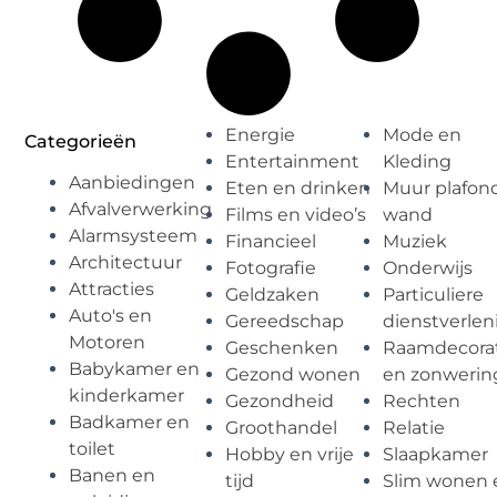
Energie
Mode en
Categorieën
Entertainment
Kleding
Aanbiedingen
Eten en drinken
Muur plafon
Afvalverwerking
Films en video’s
wand
Alarmsysteem
Financieel
Muziek
Architectuur
Fotografie
Onderwijs
Attracties
Geldzaken
Particuliere
Auto's en
Gereedschap
dienstverlen
Motoren
Geschenken
Raamdecorat
Babykamer en
Gezond wonen
en zonwerin
kinderkamer
Gezondheid
Rechten
Badkamer en
Groothandel
Relatie
toilet
Hobby en vrije
Slaapkamer
Banen en
tijd
Slim wonen 