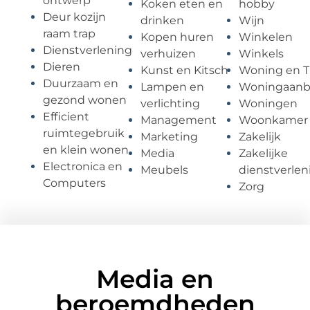
ontwerp
Koken eten en
hobby
Deur kozijn
drinken
Wijn
raam trap
Kopen huren
Winkelen
Dienstverlening
verhuizen
Winkels
Dieren
Kunst en Kitsch
Woning en T
Duurzaam en
Lampen en
Woningaan
gezond wonen
verlichting
Woningen
Efficient
Management
Woonkamer
ruimtegebruik
Marketing
Zakelijk
en klein wonen
Media
Zakelijke
Electronica en
Meubels
dienstverlen
Computers
Zorg
Media en
beroemdheden