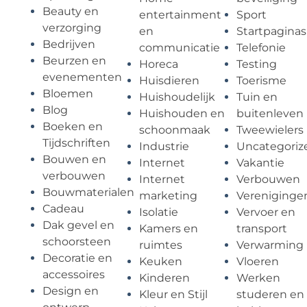
Beauty en
entertainment
Sport
verzorging
en
Startpaginas
Bedrijven
communicatie
Telefonie
Beurzen en
Horeca
Testing
evenementen
Huisdieren
Toerisme
Bloemen
Huishoudelijk
Tuin en
Blog
Huishouden en
buitenleven
Boeken en
schoonmaak
Tweewielers
Tijdschriften
Industrie
Uncategoriz
Bouwen en
Internet
Vakantie
verbouwen
Internet
Verbouwen
Bouwmaterialen
marketing
Vereniginge
Cadeau
Isolatie
Vervoer en
Dak gevel en
Kamers en
transport
schoorsteen
ruimtes
Verwarming
Decoratie en
Keuken
Vloeren
accessoires
Kinderen
Werken
Design en
Kleur en Stijl
studeren en