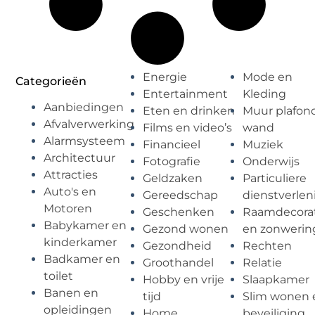
Energie
Mode en
Categorieën
Entertainment
Kleding
Aanbiedingen
Eten en drinken
Muur plafon
Afvalverwerking
Films en video’s
wand
Alarmsysteem
Financieel
Muziek
Architectuur
Fotografie
Onderwijs
Attracties
Geldzaken
Particuliere
Auto's en
Gereedschap
dienstverlen
Motoren
Geschenken
Raamdecorat
Babykamer en
Gezond wonen
en zonwerin
kinderkamer
Gezondheid
Rechten
Badkamer en
Groothandel
Relatie
toilet
Hobby en vrije
Slaapkamer
Banen en
tijd
Slim wonen 
opleidingen
Home
beveiliging