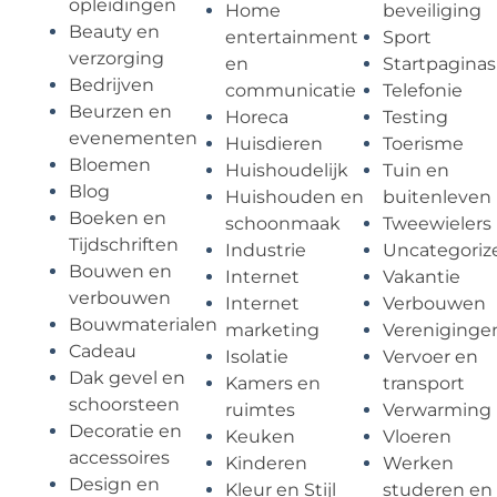
opleidingen
Home
beveiliging
Beauty en
entertainment
Sport
verzorging
en
Startpaginas
Bedrijven
communicatie
Telefonie
Beurzen en
Horeca
Testing
evenementen
Huisdieren
Toerisme
Bloemen
Huishoudelijk
Tuin en
Blog
Huishouden en
buitenleven
Boeken en
schoonmaak
Tweewielers
Tijdschriften
Industrie
Uncategoriz
Bouwen en
Internet
Vakantie
verbouwen
Internet
Verbouwen
Bouwmaterialen
marketing
Vereniginge
Cadeau
Isolatie
Vervoer en
Dak gevel en
Kamers en
transport
schoorsteen
ruimtes
Verwarming
Decoratie en
Keuken
Vloeren
accessoires
Kinderen
Werken
Design en
Kleur en Stijl
studeren en