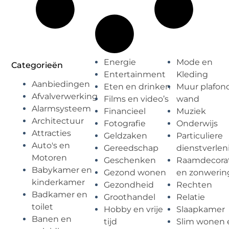
Energie
Mode en
Categorieën
Entertainment
Kleding
Aanbiedingen
Eten en drinken
Muur plafon
Afvalverwerking
Films en video’s
wand
Alarmsysteem
Financieel
Muziek
Architectuur
Fotografie
Onderwijs
Attracties
Geldzaken
Particuliere
Auto's en
Gereedschap
dienstverlen
Motoren
Geschenken
Raamdecorat
Babykamer en
Gezond wonen
en zonwerin
kinderkamer
Gezondheid
Rechten
Badkamer en
Groothandel
Relatie
toilet
Hobby en vrije
Slaapkamer
Banen en
tijd
Slim wonen 