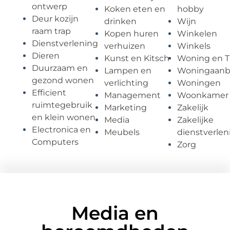
ontwerp
Koken eten en
hobby
Deur kozijn
drinken
Wijn
raam trap
Kopen huren
Winkelen
Dienstverlening
verhuizen
Winkels
Dieren
Kunst en Kitsch
Woning en T
Duurzaam en
Lampen en
Woningaan
gezond wonen
verlichting
Woningen
Efficient
Management
Woonkamer
ruimtegebruik
Marketing
Zakelijk
en klein wonen
Media
Zakelijke
Electronica en
Meubels
dienstverlen
Computers
Zorg
Media en