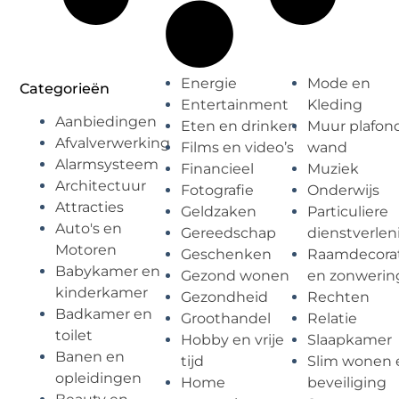
Energie
Mode en
Categorieën
Entertainment
Kleding
Aanbiedingen
Eten en drinken
Muur plafon
Afvalverwerking
Films en video’s
wand
Alarmsysteem
Financieel
Muziek
Architectuur
Fotografie
Onderwijs
Attracties
Geldzaken
Particuliere
Auto's en
Gereedschap
dienstverlen
Motoren
Geschenken
Raamdecorat
Babykamer en
Gezond wonen
en zonwerin
kinderkamer
Gezondheid
Rechten
Badkamer en
Groothandel
Relatie
toilet
Hobby en vrije
Slaapkamer
Banen en
tijd
Slim wonen 
opleidingen
Home
beveiliging