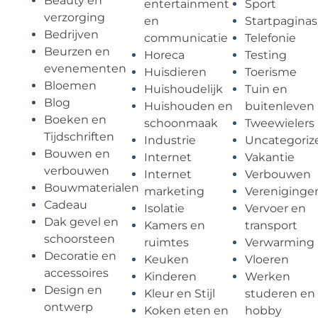
Beauty en
entertainment
Sport
verzorging
en
Startpaginas
Bedrijven
communicatie
Telefonie
Beurzen en
Horeca
Testing
evenementen
Huisdieren
Toerisme
Bloemen
Huishoudelijk
Tuin en
Blog
Huishouden en
buitenleven
Boeken en
schoonmaak
Tweewielers
Tijdschriften
Industrie
Uncategoriz
Bouwen en
Internet
Vakantie
verbouwen
Internet
Verbouwen
Bouwmaterialen
marketing
Vereniginge
Cadeau
Isolatie
Vervoer en
Dak gevel en
Kamers en
transport
schoorsteen
ruimtes
Verwarming
Decoratie en
Keuken
Vloeren
accessoires
Kinderen
Werken
Design en
Kleur en Stijl
studeren en
ontwerp
Koken eten en
hobby