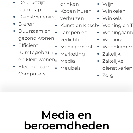
Deur kozijn
drinken
Wijn
raam trap
Kopen huren
Winkelen
Dienstverlening
verhuizen
Winkels
Dieren
Kunst en Kitsch
Woning en T
Duurzaam en
Lampen en
Woningaan
gezond wonen
verlichting
Woningen
Efficient
Management
Woonkamer
ruimtegebruik
Marketing
Zakelijk
en klein wonen
Media
Zakelijke
Electronica en
Meubels
dienstverlen
Computers
Zorg
Media en
beroemdheden