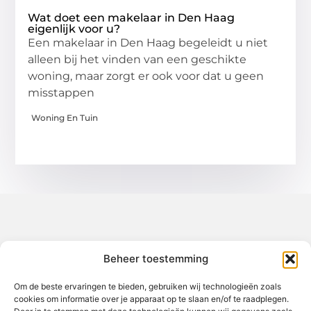
Wat doet een makelaar in Den Haag
eigenlijk voor u?
Een makelaar in Den Haag begeleidt u niet
alleen bij het vinden van een geschikte
woning, maar zorgt er ook voor dat u geen
misstappen
Woning En Tuin
Over het-thuisgevoel
Beheer toestemming
Jouw gids voor inspiratie en tips uit het dagelijks leven.
Ontdek een brede verzameling blogs en artikelen die je helpen
om het meeste uit elke dag te halen, met praktische adviezen
Om de beste ervaringen te bieden, gebruiken wij technologieën zoals
en verrassende inzichten.
cookies om informatie over je apparaat op te slaan en/of te raadplegen.