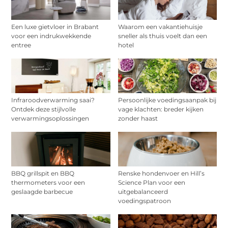
Een luxe gietvloer in Brabant
Waarom een vakantiehuisje
voor een indrukwekkende
sneller als thuis voelt dan een
entree
hotel
Infraroodverwarming saai?
Persoonlijke voedingsaanpak bij
Ontdek deze stijlvolle
vage klachten: breder kijken
verwarmingsoplossingen
zonder haast
BBQ grillspit en BBQ
Renske hondenvoer en Hill’s
thermometers voor een
Science Plan voor een
geslaagde barbecue
uitgebalanceerd
voedingspatroon