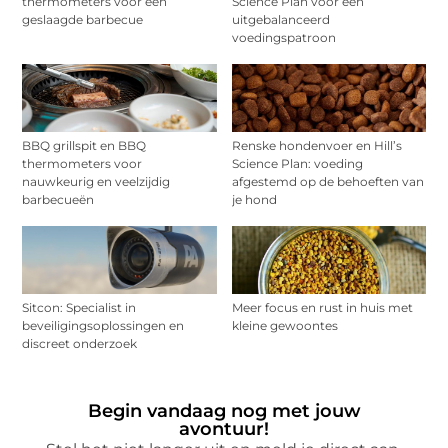
thermometers voor een
Science Plan voor een
geslaagde barbecue
uitgebalanceerd
voedingspatroon
BBQ grillspit en BBQ
Renske hondenvoer en Hill’s
thermometers voor
Science Plan: voeding
nauwkeurig en veelzijdig
afgestemd op de behoeften van
barbecueën
je hond
Sitcon: Specialist in
Meer focus en rust in huis met
beveiligingsoplossingen en
kleine gewoontes
discreet onderzoek
Begin vandaag nog met jouw
avontuur!