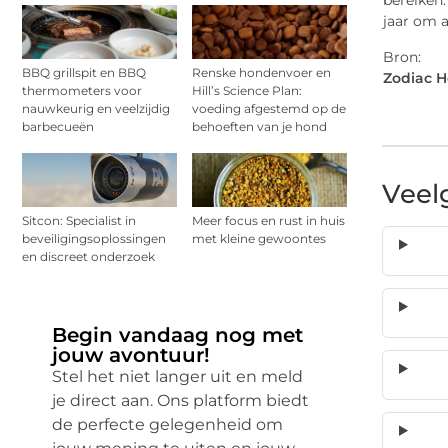
bereiken.
jaar om a
Bron:
BBQ grillspit en BBQ
Renske hondenvoer en
Zodiac 
thermometers voor
Hill’s Science Plan:
nauwkeurig en veelzijdig
voeding afgestemd op de
barbecueën
behoeften van je hond
Veel
Sitcon: Specialist in
Meer focus en rust in huis
beveiligingsoplossingen
met kleine gewoontes
en discreet onderzoek
Begin vandaag nog met
jouw avontuur!
Stel het niet langer uit en meld
je direct aan. Ons platform biedt
de perfecte gelegenheid om