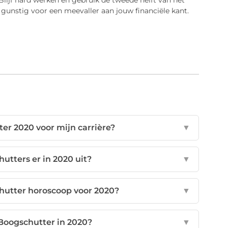
 Blijf hard werken en gebruik de tweede helft van het
s gunstig voor een meevaller aan jouw financiële kant.
er 2020 voor mijn carrière?
▼
hutters er in 2020 uit?
▼
hutter horoscoop voor 2020?
▼
s Boogschutter in 2020?
▼