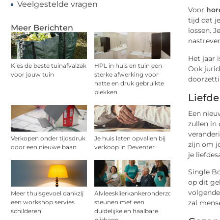
Veelgestelde vragen
Voor
hor
tijd dat 
Meer Berichten
lossen. J
nastreven
Het jaar 
Kies de beste tuinafvalzak
HPL in huis en tuin een
Ook juri
voor jouw tuin
sterke afwerking voor
doorzetti
natte en druk gebruikte
plekken
Liefde
Een nieuw
zullen in
veranderi
Verkopen onder tijdsdruk
Je huis laten opvallen bij
zijn om j
door een nieuwe baan
verkoop in Deventer
je liefde
Single Bo
op dit ge
volgende 
Meer thuisgevoel dankzij
Alvleesklierkankeronderzoek
een workshop servies
steunen met een
zal mense
schilderen
duidelijke en haalbare
bijdrage