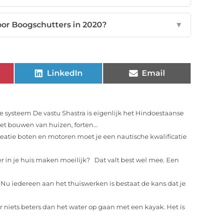
or Boogschutters in 2020?
▼
LinkedIn
Email
e systeem De vastu Shastra is eigenlijk het Hindoestaanse
et bouwen van huizen, forten...
reatie boten en motoren moet je een nautische kwalificatie
er in je huis maken moeilijk? Dat valt best wel mee. Een
Nu iedereen aan het thuiswerken is bestaat de kans dat je
er niets beters dan het water op gaan met een kayak. Het is