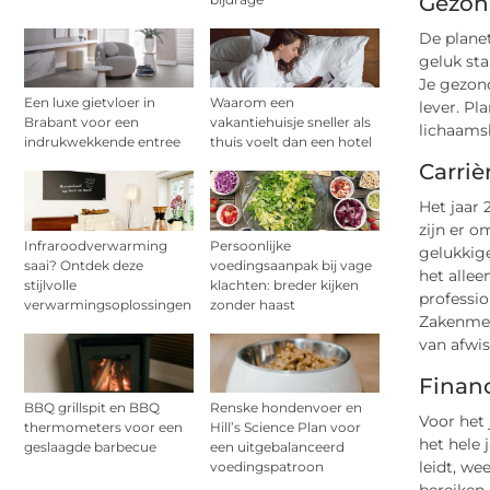
Gezon
De planet
geluk sta
Je gezon
Een luxe gietvloer in
Waarom een
lever. Pl
Brabant voor een
vakantiehuisje sneller als
lichaams
indrukwekkende entree
thuis voelt dan een hotel
Carriè
Het jaar
zijn er o
Infraroodverwarming
Persoonlijke
gelukkige
saai? Ontdek deze
voedingsaanpak bij vage
het allee
stijlvolle
klachten: breder kijken
professio
verwarmingsoplossingen
zonder haast
Zakenmen
van afwis
Financ
BBQ grillspit en BBQ
Renske hondenvoer en
Voor het 
thermometers voor een
Hill’s Science Plan voor
het hele 
geslaagde barbecue
een uitgebalanceerd
leidt, we
voedingspatroon