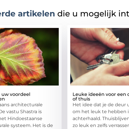
rde artikelen
die u mogelijk in
n uw voordeel
Leuke ideeën voor een d
en
of thuis
ans architecturale
Het idee dat je de deur 
e vastu Shastra is
om het leuk te hebben i
 het Hindoestaanse
achterhaald. Thuisblijve
urale systeem. Het is de
zo leuk en zelfs verrass