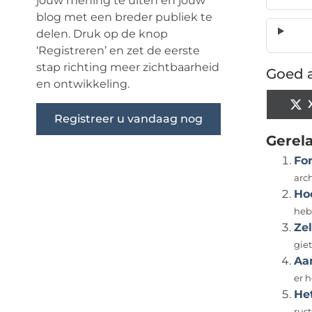
jouw mening te uiten en jouw
blog met een breder publiek te
delen. Druk op de knop
‘Registreren’ en zet de eerste
stap richting meer zichtbaarheid
Goed a
en ontwikkeling.
Registreer u vandaag nog
Gerel
Fo
arc
Hoe
heb
Zel
giet
Aan
er h
He
rust