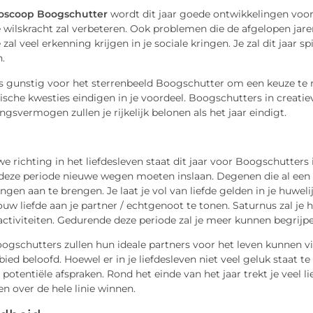
oscoop Boogschutter
wordt dit jaar goede ontwikkelingen voorspe
je wilskracht zal verbeteren. Ook problemen die de afgelopen jar
e zal veel erkenning krijgen in je sociale kringen. Je zal dit jaar
.
is gunstig voor het sterrenbeeld Boogschutter om een keuze te 
dische kwesties eindigen in je voordeel. Boogschutters in crea
ngsvermogen zullen je rijkelijk belonen als het jaar eindigt.
e richting in het liefdesleven staat dit jaar voor Boogschutters 
 deze periode nieuwe wegen moeten inslaan. Degenen die al een 
ngen aan te brengen. Je laat je vol van liefde gelden in je huwelijk
ouw liefde aan je partner / echtgenoot te tonen. Saturnus zal je 
sactiviteiten. Gedurende deze periode zal je meer kunnen begrij
ogschutters zullen hun ideale partners voor het leven kunnen v
bied beloofd. Hoewel er in je liefdesleven niet veel geluk sta
potentiële afspraken. Rond het einde van het jaar trekt je veel 
n over de hele linie winnen.