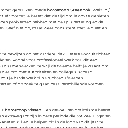
ed moet gebruiken, mede
horoscoop Steenbok
. Welzijn /
ctief voordat je beseft dat de tijd om is om te genieten.
unnen problemen hebben met de spijsvertering en de
ijven. Geef niet op, maar wees consistent met je dieet en
e bewijzen op het carrière vlak. Betere vooruitzichten
leven. Vooral voor professioneel werk zou dit een
r van samenwerken, terwijl de tweede helft je vraagt om
nier om met autoriteiten en collega’s, schaad
r zou je harde werk zijn vruchten afwerpen.
arten of op zoek te gaan naar verschillende vormen
als
horoscoop Vissen
. Een gevoel van optimisme heerst
 en extravagant zijn in deze periode die tot veel uitgaven
aneten zullen je helpen dit in de loop van dit jaar te