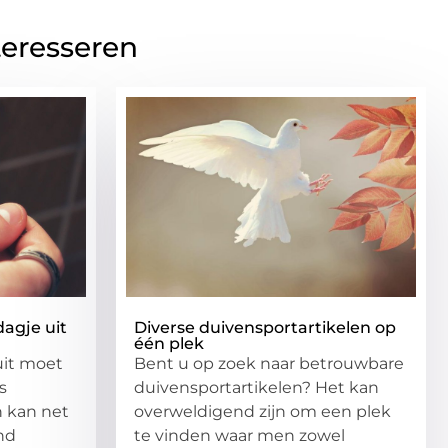
teresseren
agje uit
Diverse duivensportartikelen op
één plek
uit moet
Bent u op zoek naar betrouwbare
s
duivensportartikelen? Het kan
n kan net
overweldigend zijn om een plek
end
te vinden waar men zowel