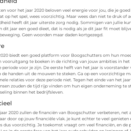
dheid
en voor het jaar 2020 beloven veel energie voor jou, die je go
at op het spel, wees voorzichtig. Maar wees dan niet te druk of a
dheid heeft dit jaar uiterste zorg nodig. Sommigen van jullie k
an dit jaar een goed dieet, dat is nodig als je dit jaar fit moet bl
beweging. Geen woorden maar daden kortgezegd.
re
 2020 biedt een goed platform voor Boogschutters om hun moed t
m vooruitgang te boeken in de richting van jouw ambities in het 
 periode voor je zijn. De eerste helft van het jaar is voorstande
n de handen uit de mouwen te steken. Ga op een voorzichtige ma
nele relaties voor deze periode niet. Tegen het einde van het jaa
sen zouden de tijd rijp vinden om hun eigen onderneming te st
seling binnen het bedrijfsleven.
ieel
jaar 2020 zullen de financiën van Boogschutter verbeteren, net 
jaar door op jouw financiële vlak. je kunt echter te veel genieten
es dus voorzichtig. Je toekomst vraagt om veel financiën, en de pl