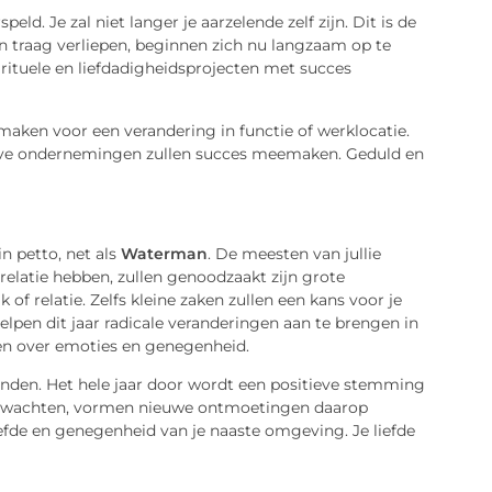
ld. Je zal niet langer je aarzelende zelf zijn. Dit is de
en traag verliepen, beginnen zich nu langzaam op te
 spirituele en liefdadigheidsprojecten met succes
maken voor een verandering in functie of werklocatie.
tieve ondernemingen zullen succes meemaken. Geduld en
in petto, net als
Waterman
. De meesten van jullie
relatie hebben, zullen genoodzaakt zijn grote
 of relatie. Zelfs kleine zaken zullen een kans voor je
helpen dit jaar radicale veranderingen aan te brengen in
pen over emoties en genegenheid.
inden. Het hele jaar door wordt een positieve stemming
at te wachten, vormen nieuwe ontmoetingen daarop
liefde en genegenheid van je naaste omgeving. Je liefde