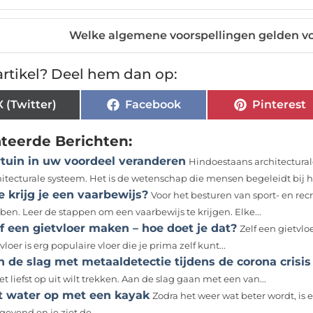
Welke algemene voorspellingen gelden vo
rtikel? Deel hem dan op:
X (Twitter)
Facebook
Pinterest
ateerde Berichten:
rtuin in uw voordeel veranderen
Hindoestaans architectural
hitecturale systeem. Het is de wetenschap die mensen begeleidt bij h
 krijg je een vaarbewijs?
Voor het besturen van sport- en rec
ben. Leer de stappen om een vaarbewijs te krijgen. Elke...
f een gietvloer maken – hoe doet je dat?
Zelf een gietvlo
vloer is erg populaire vloer die je prima zelf kunt...
 de slag met metaaldetectie tijdens de corona crisis
et liefst op uit wilt trekken. Aan de slag gaan met een van...
t water op met een kayak
Zodra het weer wat beter wordt, is 
gevend en je ziet de...