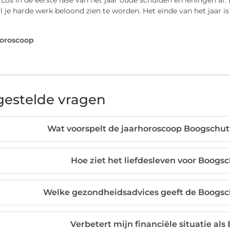
 Los in de eerste fase van het jaar oude schulden en leningen af.
l je harde werk beloond zien te worden. Het einde van het jaar i
Horoscoop
gestelde vragen
Wat voorspelt de jaarhoroscoop Boogschutt
Hoe ziet het liefdesleven voor Boogsc
Welke gezondheidsadvices geeft de Boogsc
Verbetert mijn financiële situatie al