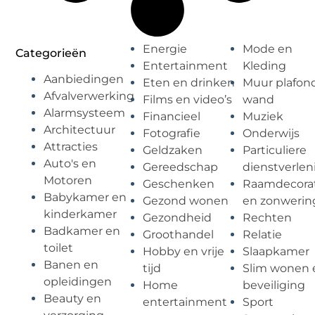
Energie
Mode en
Categorieën
Entertainment
Kleding
Aanbiedingen
Eten en drinken
Muur plafon
Afvalverwerking
Films en video’s
wand
Alarmsysteem
Financieel
Muziek
Architectuur
Fotografie
Onderwijs
Attracties
Geldzaken
Particuliere
Auto's en
Gereedschap
dienstverlen
Motoren
Geschenken
Raamdecorat
Babykamer en
Gezond wonen
en zonwerin
kinderkamer
Gezondheid
Rechten
Badkamer en
Groothandel
Relatie
toilet
Hobby en vrije
Slaapkamer
Banen en
tijd
Slim wonen 
opleidingen
Home
beveiliging
Beauty en
entertainment
Sport