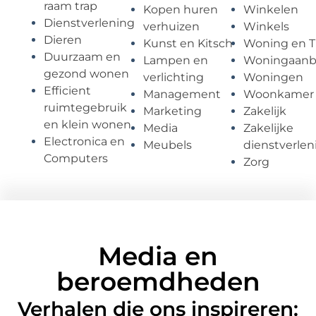
raam trap
Kopen huren
Winkelen
Dienstverlening
verhuizen
Winkels
Dieren
Kunst en Kitsch
Woning en T
Duurzaam en
Lampen en
Woningaan
gezond wonen
verlichting
Woningen
Efficient
Management
Woonkamer
ruimtegebruik
Marketing
Zakelijk
en klein wonen
Media
Zakelijke
Electronica en
Meubels
dienstverlen
Computers
Zorg
Media en
beroemdheden
Verhalen die ons inspireren: