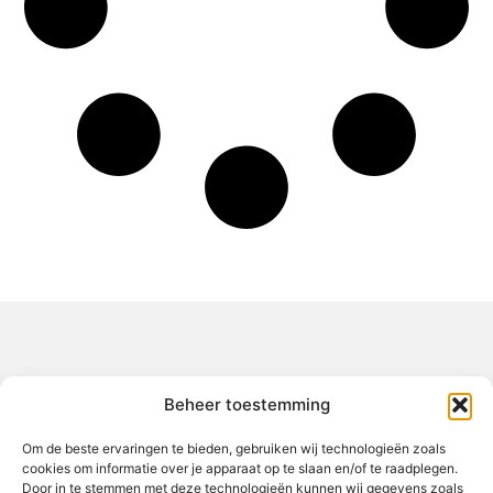
Over het-thuisgevoel
Beheer toestemming
Jouw gids voor inspiratie en tips uit het dagelijks leven.
Ontdek een brede verzameling blogs en artikelen die je helpen
om het meeste uit elke dag te halen, met praktische adviezen
Om de beste ervaringen te bieden, gebruiken wij technologieën zoals
en verrassende inzichten.
cookies om informatie over je apparaat op te slaan en/of te raadplegen.
Door in te stemmen met deze technologieën kunnen wij gegevens zoals