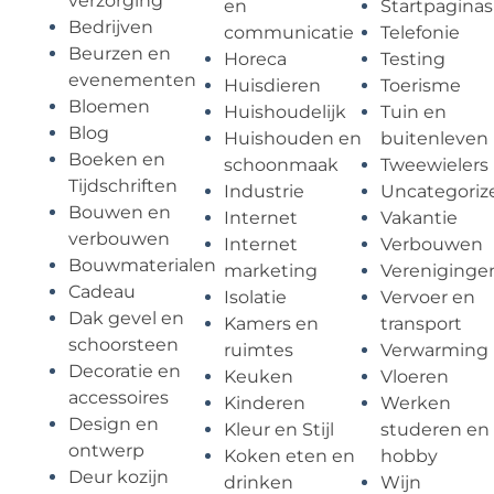
verzorging
en
Startpaginas
Bedrijven
communicatie
Telefonie
Beurzen en
Horeca
Testing
evenementen
Huisdieren
Toerisme
Bloemen
Huishoudelijk
Tuin en
Blog
Huishouden en
buitenleven
Boeken en
schoonmaak
Tweewielers
Tijdschriften
Industrie
Uncategoriz
Bouwen en
Internet
Vakantie
verbouwen
Internet
Verbouwen
Bouwmaterialen
marketing
Vereniginge
Cadeau
Isolatie
Vervoer en
Dak gevel en
Kamers en
transport
schoorsteen
ruimtes
Verwarming
Decoratie en
Keuken
Vloeren
accessoires
Kinderen
Werken
Design en
Kleur en Stijl
studeren en
ontwerp
Koken eten en
hobby
Deur kozijn
drinken
Wijn