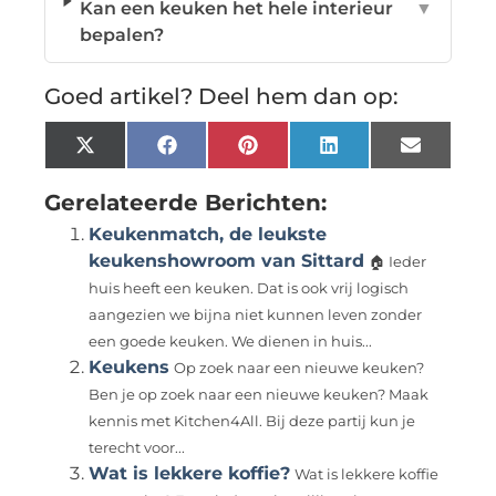
Kan een keuken het hele interieur
▼
bepalen?
Goed artikel? Deel hem dan op:
X
Facebook
Pinterest
LinkedIn
Email
(Twitter)
Gerelateerde Berichten:
Keukenmatch, de leukste
keukenshowroom van Sittard
🏠 Ieder
huis heeft een keuken. Dat is ook vrij logisch
aangezien we bijna niet kunnen leven zonder
een goede keuken. We dienen in huis...
Keukens
Op zoek naar een nieuwe keuken?
Ben je op zoek naar een nieuwe keuken? Maak
kennis met Kitchen4All. Bij deze partij kun je
terecht voor...
Wat is lekkere koffie?
Wat is lekkere koffie