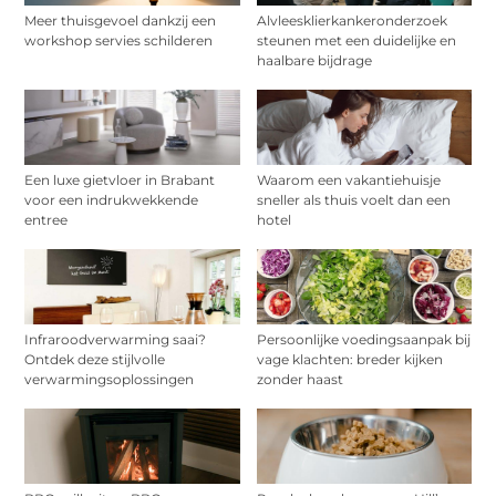
Meer thuisgevoel dankzij een
Alvleesklierkankeronderzoek
workshop servies schilderen
steunen met een duidelijke en
haalbare bijdrage
Een luxe gietvloer in Brabant
Waarom een vakantiehuisje
voor een indrukwekkende
sneller als thuis voelt dan een
entree
hotel
Infraroodverwarming saai?
Persoonlijke voedingsaanpak bij
Ontdek deze stijlvolle
vage klachten: breder kijken
verwarmingsoplossingen
zonder haast