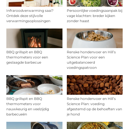
Infraroodverwarming saai?
Persoonlijke voedingsaanpak bij
Ontdek deze stijlvolle
vage klachten: breder kijken
verwarmingsoplossingen
zonder haast
BBQ grillspit en BBQ
Renske hondenvoer en Hill’s
thermometers voor een
Science Plan voor een
geslaagde barbecue
uitgebalanceerd
voedingspatroon
BBQ grillspit en BBQ
Renske hondenvoer en Hill’s
thermometers voor
Science Plan: voeding
nauwkeurig en veelzijdig
afgestemd op de behoeften van
barbecueën
je hond