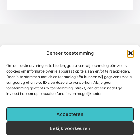
Over het-thuisgevoel
Beheer toestemming
Jouw gids voor inspiratie en tips uit het dagelijks leven.
Ontdek een brede verzameling blogs en artikelen die je helpen
om het meeste uit elke dag te halen, met praktische adviezen
Om de beste ervaringen te bieden, gebruiken wij technologieën zoals
en verrassende inzichten.
cookies om informatie over je apparaat op te slaan en/of te raadplegen.
Door in te stemmen met deze technologieën kunnen wij gegevens zoals
Bericht categorie
surfgedrag of unieke ID's op deze site verwerken. Als je geen
toestemming geeft of uw toestemming intrekt, kan dit een nadelige
invloed hebben op bepaalde functies en mogelijkheden.
Main Links
Accepteren
Backlinks kopen: Alles wat je moet weten voor betere online zichtbaarheid
Hoe kan je online geld verdienen? Een complete gids voor beginners
Bekijk voorkeuren
@2025 www.het-thuisgevoel.nl. All Right Reserved.