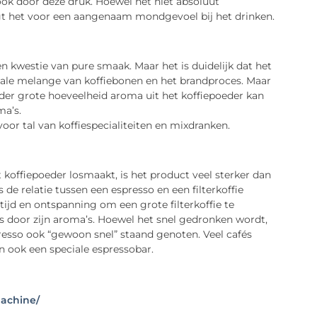
ok door deze druk. Hoewel het niet absoluut
orgt het voor een aangenaam mondgevoel bij het drinken.
en kwestie van pure smaak. Maar het is duidelijk dat het
ciale melange van koffiebonen en het brandproces. Maar
der grote hoeveelheid aroma uit het koffiepoeder kan
ma’s.
oor tal van koffiespecialiteiten en mixdranken.
offiepoeder losmaakt, is het product veel sterker dan
 de relatie tussen een espresso en een filterkoffie
tijd en ontspanning om een grote filterkoffie te
als door zijn aroma’s. Hoewel het snel gedronken wordt,
resso ook “gewoon snel” staand genoten. Veel cafés
n ook een speciale espressobar.
achine/