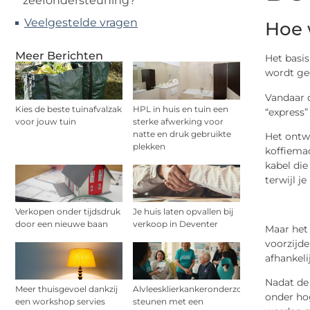
zeefondersteuning?
Veelgestelde vragen
Hoe 
Meer Berichten
Het basis
wordt ge
Vandaar d
Kies de beste tuinafvalzak
HPL in huis en tuin een
“express”
voor jouw tuin
sterke afwerking voor
natte en druk gebruikte
Het ontw
plekken
koffiemac
kabel die
terwijl j
Verkopen onder tijdsdruk
Je huis laten opvallen bij
door een nieuwe baan
verkoop in Deventer
Maar het
voorzijde
afhankeli
Nadat de 
Meer thuisgevoel dankzij
Alvleesklierkankeronderzoek
onder ho
een workshop servies
steunen met een