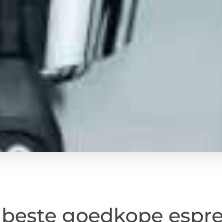
 beste goedkope espr