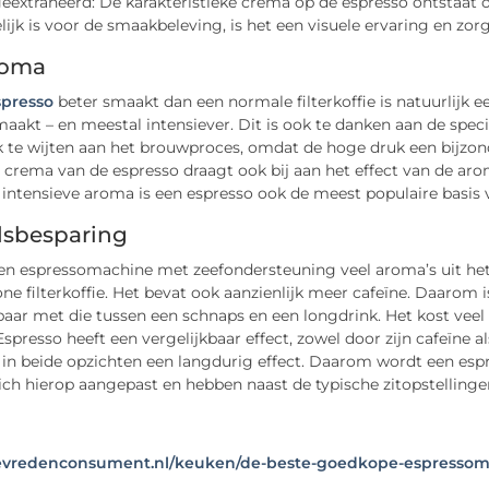
ëxtraheerd: De karakteristieke crema op de espresso ontstaat o
ijk is voor de smaakbeleving, is het een visuele ervaring en z
roma
spresso
beter smaakt dan een normale filterkoffie is natuurlijk e
aakt – en meestal intensiever. Dit is ook te danken aan de spe
k te wijten aan het brouwproces, omdat de hoge druk een bijzon
 crema van de espresso draagt ook bij aan het effect van de aro
intensieve aroma is een espresso ook de meest populaire basis v
dsbesparing
n espressomachine met zeefondersteuning veel aroma’s uit het k
e filterkoffie. Het bevat ook aanzienlijk meer cafeïne. Daarom is
baar met die tussen een schnaps en een longdrink. Het kost veel 
Espresso heeft een vergelijkbaar effect, zowel door zijn cafeïne 
 in beide opzichten een langdurig effect. Daarom wordt een esp
ch hierop aangepast en hebben naast de typische zitopstellinge
/tevredenconsument.nl/keuken/de-beste-goedkope-espressom