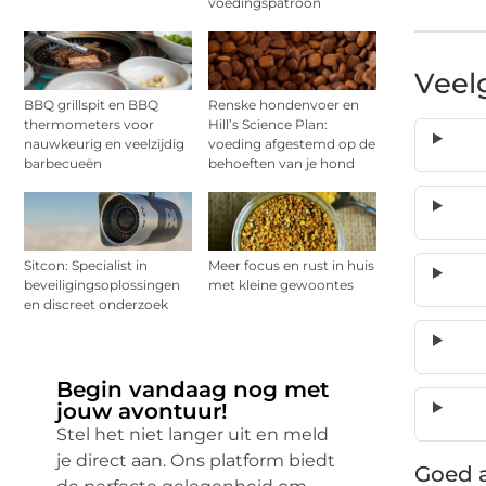
voedingspatroon
Veel
BBQ grillspit en BBQ
Renske hondenvoer en
thermometers voor
Hill’s Science Plan:
nauwkeurig en veelzijdig
voeding afgestemd op de
barbecueën
behoeften van je hond
Sitcon: Specialist in
Meer focus en rust in huis
beveiligingsoplossingen
met kleine gewoontes
en discreet onderzoek
Begin vandaag nog met
jouw avontuur!
Stel het niet langer uit en meld
je direct aan. Ons platform biedt
Goed a