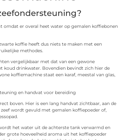
zeefondersteuning?
komt omdat er overal heet water op gemalen koffiebonen
e zwarte koffie heeft dus niets te maken met een
bruikelijke methodes.
hten vergelijkbaar met dat van een gewone
t koud drinkwater. Bovendien bevindt zich hier de
one koffiemachine staat een karaf, meestal van glas,
rect boven. Hier is een lang handvat zichtbaar, aan de
ze zeef wordt gevuld met gemalen koffiepoeder of,
essopad.
wordt het water uit de achterste tank verwarmd en
der grote hoeveelheid aroma uit het koffiepoeder