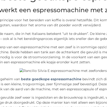
werkt een espressomachine met 
principe voor het bereiden van koffie is overal hetzelfde. Dit 
goten, waardoor het aroma van dit poeder wordt verwijderd.
e naam, die in het Italiaans betekent “uit te drukken”. De klein
 – ook al is het bereidingsproces eigenlijk iets sneller dan de ge
erp van een espressomachine met een zeef is in sommige opzic
hine. Beide hebben een tank aan de achterkant die gevuld is me
 nodig is voor de stroomvoorziening. In de voorkant van een gew
e in een espressomachine elk kopje eronder kunt zetten.
 geheim van
beste goedkope espressomachine
bevindt zich di
 is een kleine, trogvormige, zeer fijnmazige zeef bevestigd. De
jk van de aard van de machine, met een espressocapsule of espr
gevulde zeef weer is ingesloten en de brouwknop is ingedrukt, 
ge druk doorgedrukt. Op deze manier kan niet alleen een bijzon