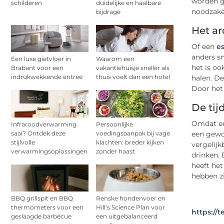
worden ge
schilderen
duidelijke en haalbare
noodzakel
bijdrage
Het a
Of een
e
anders sm
Een luxe gietvloer in
Waarom een
het is oo
Brabant voor een
vakantiehuisje sneller als
indrukwekkende entree
thuis voelt dan een hotel
halen. De
Door het 
De tij
Omdat ee
Infraroodverwarming
Persoonlijke
saai? Ontdek deze
voedingsaanpak bij vage
een gewon
stijlvolle
klachten: breder kijken
vergelijk
verwarmingsoplossingen
zonder haast
drinken. 
heeft het
hebben zi
BBQ grillspit en BBQ
Renske hondenvoer en
thermometers voor een
Hill’s Science Plan voor
https:/
geslaagde barbecue
een uitgebalanceerd