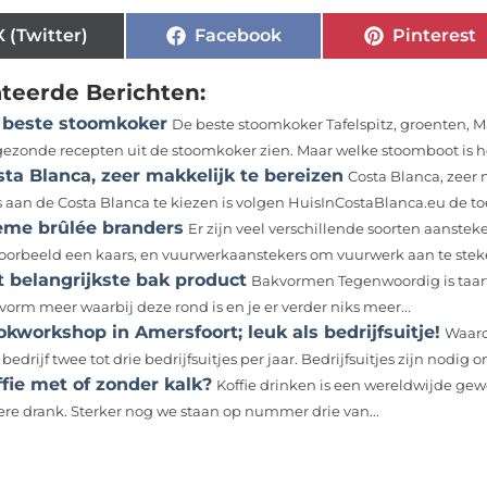
X (Twitter)
Facebook
Pinterest
ateerde Berichten:
 beste stoomkoker
De beste stoomkoker Tafelspitz, groenten, 
gezonde recepten uit de stoomkoker zien. Maar welke stoomboot is he
ta Blanca, zeer makkelijk te bereizen
Costa Blanca, zeer 
s aan de Costa Blanca te kiezen is volgen HuisInCostaBlanca.eu de to
ème brûlée branders
Er zijn veel verschillende soorten aanstek
voorbeeld een kaars, en vuurwerkaanstekers om vuurwerk aan te steke
t belangrijkste bak product
Bakvormen Tegenwoordig is taar
vorm meer waarbij deze rond is en je er verder niks meer...
kworkshop in Amersfoort; leuk als bedrijfsuitje!
Waaro
bedrijf twee tot drie bedrijfsuitjes per jaar. Bedrijfsuitjes zijn nodig
fie met of zonder kalk?
Koffie drinken is een wereldwijde ge
tere drank. Sterker nog we staan op nummer drie van...