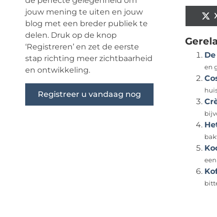
de perfecte gelegenheid om
jouw mening te uiten en jouw
blog met een breder publiek te
delen. Druk op de knop
Gerel
‘Registreren’ en zet de eerste
De
stap richting meer zichtbaarheid
en 
en ontwikkeling.
Cos
hui
Registreer u vandaag nog
Cr
bij
He
bak
Koo
een 
Kof
bit