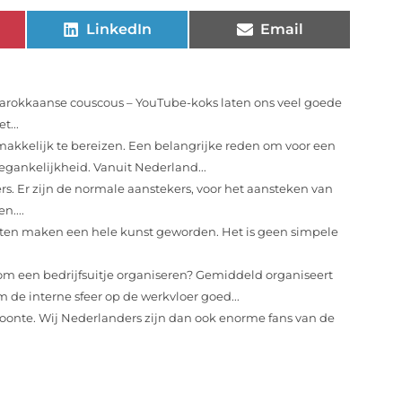
LinkedIn
Email
Marokkaanse couscous – YouTube-koks laten ons veel goede
t...
makkelijk te bereizen. Een belangrijke reden om voor een
egankelijkheid. Vanuit Nederland...
ers. Er zijn de normale aanstekers, voor het aansteken van
n....
ten maken een hele kunst geworden. Het is geen simpele
m een bedrijfsuitje organiseren? Gemiddeld organiseert
 om de interne sfeer op de werkvloer goed...
woonte. Wij Nederlanders zijn dan ook enorme fans van de