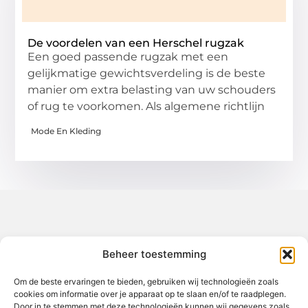
De voordelen van een Herschel rugzak
Een goed passende rugzak met een
gelijkmatige gewichtsverdeling is de beste
manier om extra belasting van uw schouders
of rug te voorkomen. Als algemene richtlijn
Mode En Kleding
Over het-thuisgevoel
Beheer toestemming
Jouw gids voor inspiratie en tips uit het dagelijks leven.
Ontdek een brede verzameling blogs en artikelen die je helpen
om het meeste uit elke dag te halen, met praktische adviezen
Om de beste ervaringen te bieden, gebruiken wij technologieën zoals
en verrassende inzichten.
cookies om informatie over je apparaat op te slaan en/of te raadplegen.
Door in te stemmen met deze technologieën kunnen wij gegevens zoals