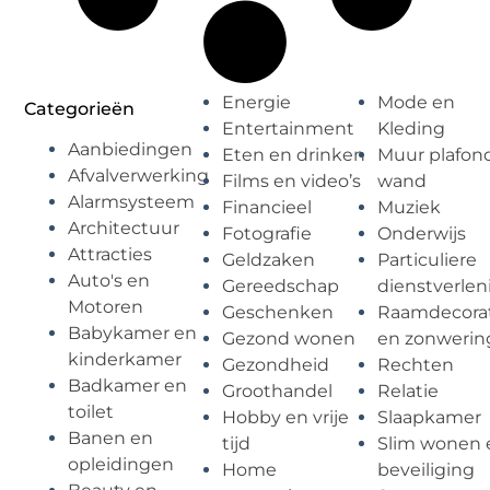
Energie
Mode en
Categorieën
Entertainment
Kleding
Aanbiedingen
Eten en drinken
Muur plafon
Afvalverwerking
Films en video’s
wand
Alarmsysteem
Financieel
Muziek
Architectuur
Fotografie
Onderwijs
Attracties
Geldzaken
Particuliere
Auto's en
Gereedschap
dienstverlen
Motoren
Geschenken
Raamdecorat
Babykamer en
Gezond wonen
en zonwerin
kinderkamer
Gezondheid
Rechten
Badkamer en
Groothandel
Relatie
toilet
Hobby en vrije
Slaapkamer
Banen en
tijd
Slim wonen 
opleidingen
Home
beveiliging