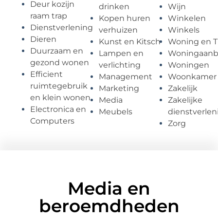
Deur kozijn
drinken
Wijn
raam trap
Kopen huren
Winkelen
Dienstverlening
verhuizen
Winkels
Dieren
Kunst en Kitsch
Woning en T
Duurzaam en
Lampen en
Woningaan
gezond wonen
verlichting
Woningen
Efficient
Management
Woonkamer
ruimtegebruik
Marketing
Zakelijk
en klein wonen
Media
Zakelijke
Electronica en
Meubels
dienstverlen
Computers
Zorg
Media en
beroemdheden