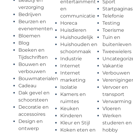
Beauty en
entertainment
Sport
verzorging
en
Startpaginas
Bedrijven
communicatie
Telefonie
Beurzen en
Horeca
Testing
evenementen
Huisdieren
Toerisme
Bloemen
Huishoudelijk
Tuin en
Blog
Huishouden en
buitenleven
Boeken en
schoonmaak
Tweewielers
Tijdschriften
Industrie
Uncategoriz
Bouwen en
Internet
Vakantie
verbouwen
Internet
Verbouwen
Bouwmaterialen
marketing
Vereniginge
Cadeau
Isolatie
Vervoer en
Dak gevel en
Kamers en
transport
schoorsteen
ruimtes
Verwarming
Decoratie en
Keuken
Vloeren
accessoires
Kinderen
Werken
Design en
Kleur en Stijl
studeren en
ontwerp
Koken eten en
hobby