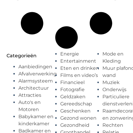
Energie
Mode en
Categorieën
Entertainment
Kleding
Aanbiedingen
Eten en drinken
Muur plafon
Afvalverwerking
Films en video’s
wand
Alarmsysteem
Financieel
Muziek
Architectuur
Fotografie
Onderwijs
Attracties
Geldzaken
Particuliere
Auto's en
Gereedschap
dienstverlen
Motoren
Geschenken
Raamdecorat
Babykamer en
Gezond wonen
en zonwerin
kinderkamer
Gezondheid
Rechten
Badkamer en
Groothandel
Relatie