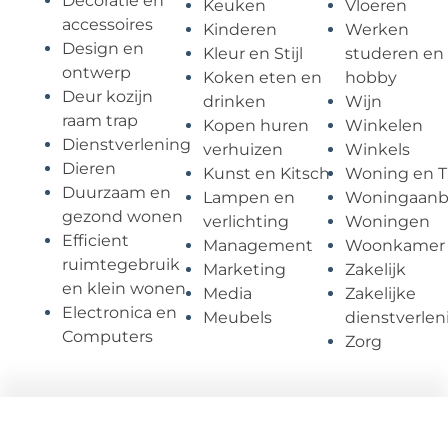
Decoratie en
Keuken
Vloeren
accessoires
Kinderen
Werken
Design en
Kleur en Stijl
studeren en
ontwerp
Koken eten en
hobby
Deur kozijn
drinken
Wijn
raam trap
Kopen huren
Winkelen
Dienstverlening
verhuizen
Winkels
Dieren
Kunst en Kitsch
Woning en T
Duurzaam en
Lampen en
Woningaan
gezond wonen
verlichting
Woningen
Efficient
Management
Woonkamer
ruimtegebruik
Marketing
Zakelijk
en klein wonen
Media
Zakelijke
Electronica en
Meubels
dienstverlen
Computers
Zorg