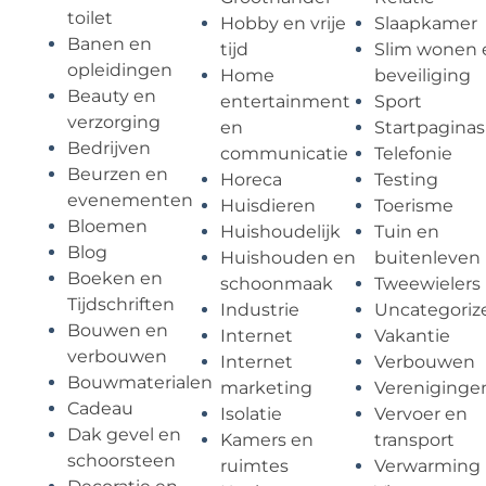
toilet
Hobby en vrije
Slaapkamer
Banen en
tijd
Slim wonen 
opleidingen
Home
beveiliging
Beauty en
entertainment
Sport
verzorging
en
Startpaginas
Bedrijven
communicatie
Telefonie
Beurzen en
Horeca
Testing
evenementen
Huisdieren
Toerisme
Bloemen
Huishoudelijk
Tuin en
Blog
Huishouden en
buitenleven
Boeken en
schoonmaak
Tweewielers
Tijdschriften
Industrie
Uncategoriz
Bouwen en
Internet
Vakantie
verbouwen
Internet
Verbouwen
Bouwmaterialen
marketing
Vereniginge
Cadeau
Isolatie
Vervoer en
Dak gevel en
Kamers en
transport
schoorsteen
ruimtes
Verwarming