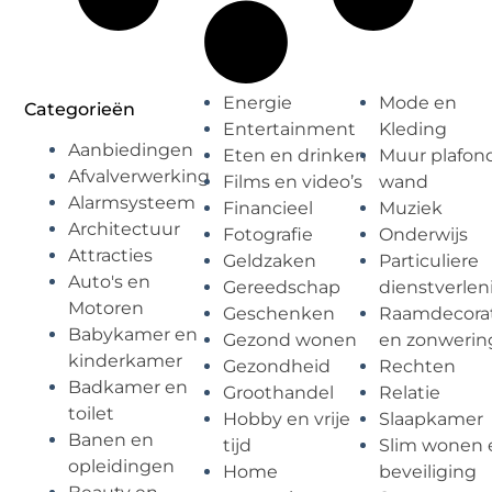
Energie
Mode en
Categorieën
Entertainment
Kleding
Aanbiedingen
Eten en drinken
Muur plafon
Afvalverwerking
Films en video’s
wand
Alarmsysteem
Financieel
Muziek
Architectuur
Fotografie
Onderwijs
Attracties
Geldzaken
Particuliere
Auto's en
Gereedschap
dienstverlen
Motoren
Geschenken
Raamdecorat
Babykamer en
Gezond wonen
en zonwerin
kinderkamer
Gezondheid
Rechten
Badkamer en
Groothandel
Relatie
toilet
Hobby en vrije
Slaapkamer
Banen en
tijd
Slim wonen 
opleidingen
Home
beveiliging