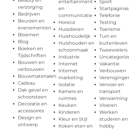
Beauty en
entertainment
Sport
verzorging
en
Startpaginas
Bedrijven
communicatie
Telefonie
Beurzen en
Horeca
Testing
evenementen
Huisdieren
Toerisme
Bloemen
Huishoudelijk
Tuin en
Blog
Huishouden en
buitenleven
Boeken en
schoonmaak
Tweewielers
Tijdschriften
Industrie
Uncategoriz
Bouwen en
Internet
Vakantie
verbouwen
Internet
Verbouwen
Bouwmaterialen
marketing
Vereniginge
Cadeau
Isolatie
Vervoer en
Dak gevel en
Kamers en
transport
schoorsteen
ruimtes
Verwarming
Decoratie en
Keuken
Vloeren
accessoires
Kinderen
Werken
Design en
Kleur en Stijl
studeren en
ontwerp
Koken eten en
hobby