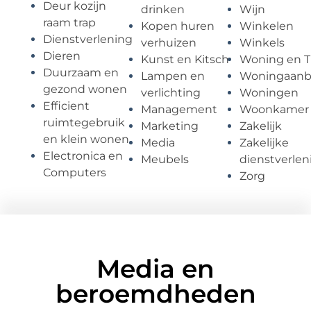
Deur kozijn
drinken
Wijn
raam trap
Kopen huren
Winkelen
Dienstverlening
verhuizen
Winkels
Dieren
Kunst en Kitsch
Woning en T
Duurzaam en
Lampen en
Woningaan
gezond wonen
verlichting
Woningen
Efficient
Management
Woonkamer
ruimtegebruik
Marketing
Zakelijk
en klein wonen
Media
Zakelijke
Electronica en
Meubels
dienstverlen
Computers
Zorg
Media en
beroemdheden