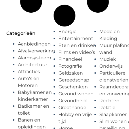
Energie
Mode en
Categorieën
Entertainment
Kleding
Aanbiedingen
Eten en drinken
Muur plafon
Afvalverwerking
Films en video’s
wand
Alarmsysteem
Financieel
Muziek
Architectuur
Fotografie
Onderwijs
Attracties
Geldzaken
Particuliere
Auto's en
Gereedschap
dienstverlen
Motoren
Geschenken
Raamdecorat
Babykamer en
Gezond wonen
en zonwerin
kinderkamer
Gezondheid
Rechten
Badkamer en
Groothandel
Relatie
toilet
Hobby en vrije
Slaapkamer
Banen en
tijd
Slim wonen 
opleidingen
Home
beveiliging