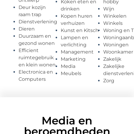
ontwerp
Koken eten en
hobby
Deur kozijn
drinken
Wijn
raam trap
Kopen huren
Winkelen
Dienstverlening
verhuizen
Winkels
Dieren
Kunst en Kitsch
Woning en T
Duurzaam en
Lampen en
Woningaan
gezond wonen
verlichting
Woningen
Efficient
Management
Woonkamer
ruimtegebruik
Marketing
Zakelijk
en klein wonen
Media
Zakelijke
Electronica en
Meubels
dienstverlen
Computers
Zorg
Media en
beroemdheden