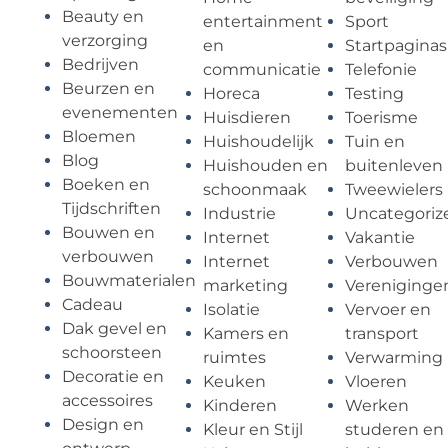
Beauty en
entertainment
Sport
verzorging
en
Startpaginas
Bedrijven
communicatie
Telefonie
Beurzen en
Horeca
Testing
evenementen
Huisdieren
Toerisme
Bloemen
Huishoudelijk
Tuin en
Blog
Huishouden en
buitenleven
Boeken en
schoonmaak
Tweewielers
Tijdschriften
Industrie
Uncategoriz
Bouwen en
Internet
Vakantie
verbouwen
Internet
Verbouwen
Bouwmaterialen
marketing
Vereniginge
Cadeau
Isolatie
Vervoer en
Dak gevel en
Kamers en
transport
schoorsteen
ruimtes
Verwarming
Decoratie en
Keuken
Vloeren
accessoires
Kinderen
Werken
Design en
Kleur en Stijl
studeren en