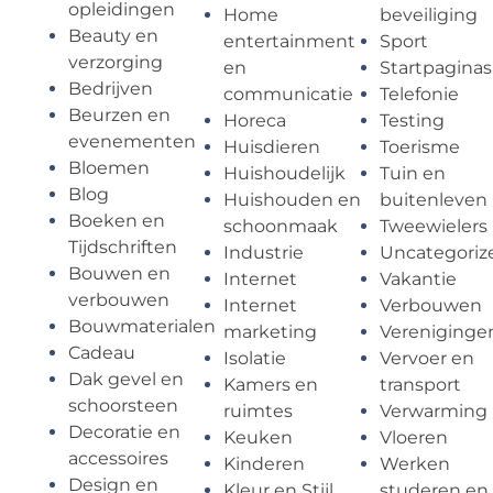
opleidingen
Home
beveiliging
Beauty en
entertainment
Sport
verzorging
en
Startpaginas
Bedrijven
communicatie
Telefonie
Beurzen en
Horeca
Testing
evenementen
Huisdieren
Toerisme
Bloemen
Huishoudelijk
Tuin en
Blog
Huishouden en
buitenleven
Boeken en
schoonmaak
Tweewielers
Tijdschriften
Industrie
Uncategoriz
Bouwen en
Internet
Vakantie
verbouwen
Internet
Verbouwen
Bouwmaterialen
marketing
Vereniginge
Cadeau
Isolatie
Vervoer en
Dak gevel en
Kamers en
transport
schoorsteen
ruimtes
Verwarming
Decoratie en
Keuken
Vloeren
accessoires
Kinderen
Werken
Design en
Kleur en Stijl
studeren en