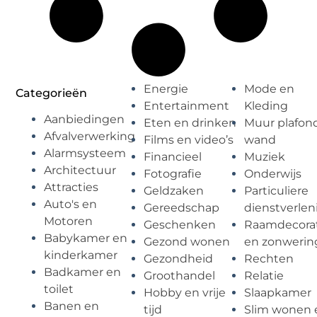
Energie
Mode en
Categorieën
Entertainment
Kleding
Aanbiedingen
Eten en drinken
Muur plafon
Afvalverwerking
Films en video’s
wand
Alarmsysteem
Financieel
Muziek
Architectuur
Fotografie
Onderwijs
Attracties
Geldzaken
Particuliere
Auto's en
Gereedschap
dienstverlen
Motoren
Geschenken
Raamdecorat
Babykamer en
Gezond wonen
en zonwerin
kinderkamer
Gezondheid
Rechten
Badkamer en
Groothandel
Relatie
toilet
Hobby en vrije
Slaapkamer
Banen en
tijd
Slim wonen 