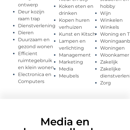
ontwerp
Koken eten en
hobby
Deur kozijn
drinken
Wijn
raam trap
Kopen huren
Winkelen
Dienstverlening
verhuizen
Winkels
Dieren
Kunst en Kitsch
Woning en T
Duurzaam en
Lampen en
Woningaan
gezond wonen
verlichting
Woningen
Efficient
Management
Woonkamer
ruimtegebruik
Marketing
Zakelijk
en klein wonen
Media
Zakelijke
Electronica en
Meubels
dienstverlen
Computers
Zorg
Media en