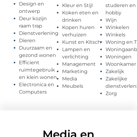
Design en
Kleur en Stijl
studeren en
ontwerp
Koken eten en
hobby
Deur kozijn
drinken
Wijn
raam trap
Kopen huren
Winkelen
Dienstverlening
verhuizen
Winkels
Dieren
Kunst en Kitsch
Woning en T
Duurzaam en
Lampen en
Woningaan
gezond wonen
verlichting
Woningen
Efficient
Management
Woonkamer
ruimtegebruik
Marketing
Zakelijk
en klein wonen
Media
Zakelijke
Electronica en
Meubels
dienstverlen
Computers
Zorg
Media en