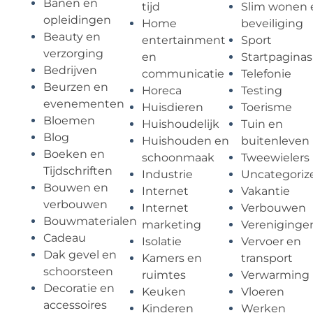
Banen en
tijd
Slim wonen 
opleidingen
Home
beveiliging
Beauty en
entertainment
Sport
verzorging
en
Startpaginas
Bedrijven
communicatie
Telefonie
Beurzen en
Horeca
Testing
evenementen
Huisdieren
Toerisme
Bloemen
Huishoudelijk
Tuin en
Blog
Huishouden en
buitenleven
Boeken en
schoonmaak
Tweewielers
Tijdschriften
Industrie
Uncategoriz
Bouwen en
Internet
Vakantie
verbouwen
Internet
Verbouwen
Bouwmaterialen
marketing
Vereniginge
Cadeau
Isolatie
Vervoer en
Dak gevel en
Kamers en
transport
schoorsteen
ruimtes
Verwarming
Decoratie en
Keuken
Vloeren
accessoires
Kinderen
Werken