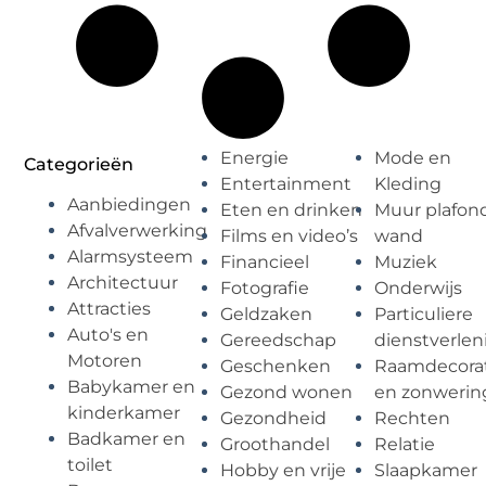
Energie
Mode en
Categorieën
Entertainment
Kleding
Aanbiedingen
Eten en drinken
Muur plafon
Afvalverwerking
Films en video’s
wand
Alarmsysteem
Financieel
Muziek
Architectuur
Fotografie
Onderwijs
Attracties
Geldzaken
Particuliere
Auto's en
Gereedschap
dienstverlen
Motoren
Geschenken
Raamdecorat
Babykamer en
Gezond wonen
en zonwerin
kinderkamer
Gezondheid
Rechten
Badkamer en
Groothandel
Relatie
toilet
Hobby en vrije
Slaapkamer