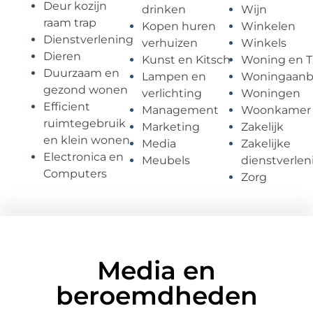
Deur kozijn
drinken
Wijn
raam trap
Kopen huren
Winkelen
Dienstverlening
verhuizen
Winkels
Dieren
Kunst en Kitsch
Woning en T
Duurzaam en
Lampen en
Woningaan
gezond wonen
verlichting
Woningen
Efficient
Management
Woonkamer
ruimtegebruik
Marketing
Zakelijk
en klein wonen
Media
Zakelijke
Electronica en
Meubels
dienstverlen
Computers
Zorg
Media en
beroemdheden