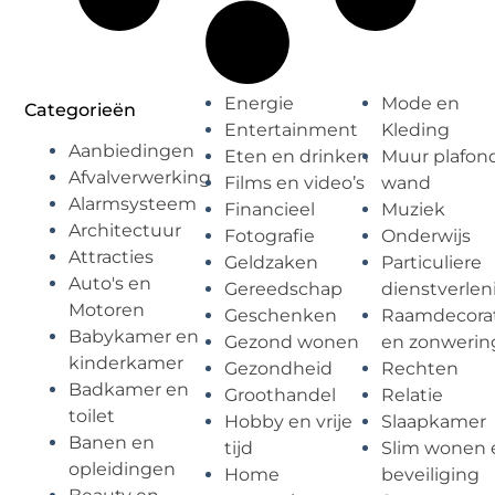
Energie
Mode en
Categorieën
Entertainment
Kleding
Aanbiedingen
Eten en drinken
Muur plafon
Afvalverwerking
Films en video’s
wand
Alarmsysteem
Financieel
Muziek
Architectuur
Fotografie
Onderwijs
Attracties
Geldzaken
Particuliere
Auto's en
Gereedschap
dienstverlen
Motoren
Geschenken
Raamdecorat
Babykamer en
Gezond wonen
en zonwerin
kinderkamer
Gezondheid
Rechten
Badkamer en
Groothandel
Relatie
toilet
Hobby en vrije
Slaapkamer
Banen en
tijd
Slim wonen 
opleidingen
Home
beveiliging