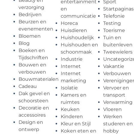
Beauty en
entertainment
Sport
verzorging
en
Startpaginas
Bedrijven
communicatie
Telefonie
Beurzen en
Horeca
Testing
evenementen
Huisdieren
Toerisme
Bloemen
Huishoudelijk
Tuin en
Blog
Huishouden en
buitenleven
Boeken en
schoonmaak
Tweewielers
Tijdschriften
Industrie
Uncategoriz
Bouwen en
Internet
Vakantie
verbouwen
Internet
Verbouwen
Bouwmaterialen
marketing
Vereniginge
Cadeau
Isolatie
Vervoer en
Dak gevel en
Kamers en
transport
schoorsteen
ruimtes
Verwarming
Decoratie en
Keuken
Vloeren
accessoires
Kinderen
Werken
Design en
Kleur en Stijl
studeren en
ontwerp
Koken eten en
hobby