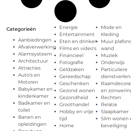
Energie
Mode en
Categorieën
Entertainment
Kleding
Aanbiedingen
Eten en drinken
Muur plafon
Afvalverwerking
Films en video’s
wand
Alarmsysteem
Financieel
Muziek
Architectuur
Fotografie
Onderwijs
Attracties
Geldzaken
Particuliere
Auto's en
Gereedschap
dienstverlen
Motoren
Geschenken
Raamdecorat
Babykamer en
Gezond wonen
en zonwerin
kinderkamer
Gezondheid
Rechten
Badkamer en
Groothandel
Relatie
toilet
Hobby en vrije
Slaapkamer
Banen en
tijd
Slim wonen 
opleidingen
Home
beveiliging