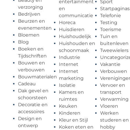
Beauty en
entertainment
Sport
verzorging
en
Startpaginas
Bedrijven
communicatie
Telefonie
Beurzen en
Horeca
Testing
evenementen
Huisdieren
Toerisme
Bloemen
Huishoudelijk
Tuin en
Blog
Huishouden en
buitenleven
Boeken en
schoonmaak
Tweewielers
Tijdschriften
Industrie
Uncategoriz
Bouwen en
Internet
Vakantie
verbouwen
Internet
Verbouwen
Bouwmaterialen
marketing
Vereniginge
Cadeau
Isolatie
Vervoer en
Dak gevel en
Kamers en
transport
schoorsteen
ruimtes
Verwarming
Decoratie en
Keuken
Vloeren
accessoires
Kinderen
Werken
Design en
Kleur en Stijl
studeren en
ontwerp
Koken eten en
hobby