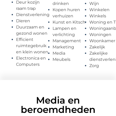
Deur kozijn
drinken
Wijn
raam trap
Kopen huren
Winkelen
Dienstverlening
verhuizen
Winkels
Dieren
Kunst en Kitsch
Woning en T
Duurzaam en
Lampen en
Woningaan
gezond wonen
verlichting
Woningen
Efficient
Management
Woonkamer
ruimtegebruik
Marketing
Zakelijk
en klein wonen
Media
Zakelijke
Electronica en
Meubels
dienstverlen
Computers
Zorg
Media en
beroemdheden