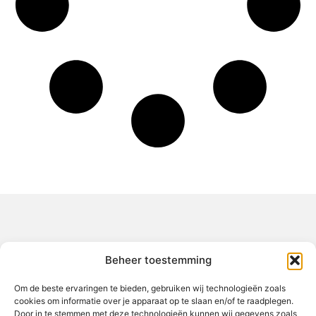
Over het-thuisgevoel
Beheer toestemming
Jouw gids voor inspiratie en tips uit het dagelijks leven.
Ontdek een brede verzameling blogs en artikelen die je helpen
om het meeste uit elke dag te halen, met praktische adviezen
Om de beste ervaringen te bieden, gebruiken wij technologieën zoals
en verrassende inzichten.
cookies om informatie over je apparaat op te slaan en/of te raadplegen.
Door in te stemmen met deze technologieën kunnen wij gegevens zoals