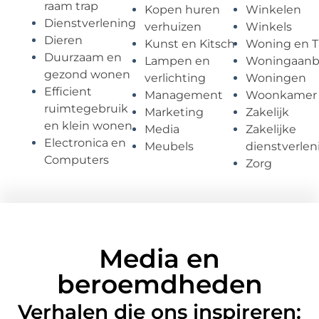
raam trap
Kopen huren
Winkelen
Dienstverlening
verhuizen
Winkels
Dieren
Kunst en Kitsch
Woning en T
Duurzaam en
Lampen en
Woningaan
gezond wonen
verlichting
Woningen
Efficient
Management
Woonkamer
ruimtegebruik
Marketing
Zakelijk
en klein wonen
Media
Zakelijke
Electronica en
Meubels
dienstverlen
Computers
Zorg
Media en
beroemdheden
Verhalen die ons inspireren: