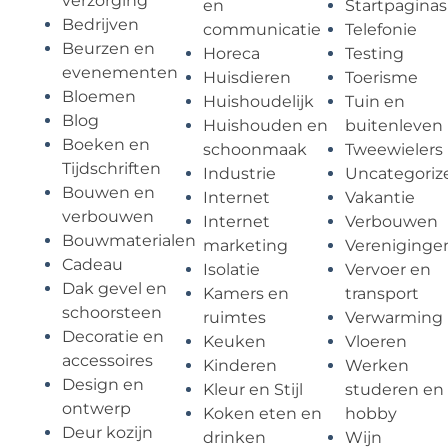
verzorging
en
Startpaginas
Bedrijven
communicatie
Telefonie
Beurzen en
Horeca
Testing
evenementen
Huisdieren
Toerisme
Bloemen
Huishoudelijk
Tuin en
Blog
Huishouden en
buitenleven
Boeken en
schoonmaak
Tweewielers
Tijdschriften
Industrie
Uncategoriz
Bouwen en
Internet
Vakantie
verbouwen
Internet
Verbouwen
Bouwmaterialen
marketing
Vereniginge
Cadeau
Isolatie
Vervoer en
Dak gevel en
Kamers en
transport
schoorsteen
ruimtes
Verwarming
Decoratie en
Keuken
Vloeren
accessoires
Kinderen
Werken
Design en
Kleur en Stijl
studeren en
ontwerp
Koken eten en
hobby
Deur kozijn
drinken
Wijn