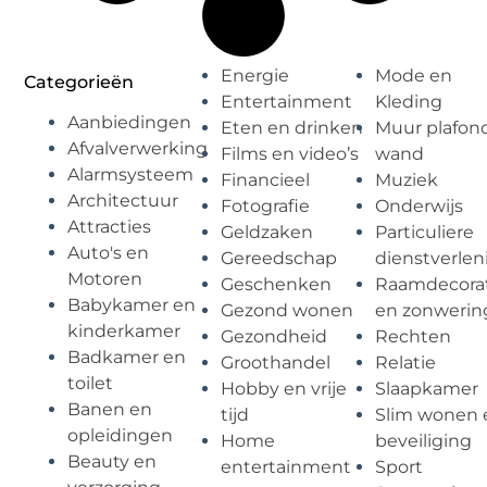
Energie
Mode en
Categorieën
Entertainment
Kleding
Aanbiedingen
Eten en drinken
Muur plafon
Afvalverwerking
Films en video’s
wand
Alarmsysteem
Financieel
Muziek
Architectuur
Fotografie
Onderwijs
Attracties
Geldzaken
Particuliere
Auto's en
Gereedschap
dienstverlen
Motoren
Geschenken
Raamdecorat
Babykamer en
Gezond wonen
en zonwerin
kinderkamer
Gezondheid
Rechten
Badkamer en
Groothandel
Relatie
toilet
Hobby en vrije
Slaapkamer
Banen en
tijd
Slim wonen 
opleidingen
Home
beveiliging
Beauty en
entertainment
Sport