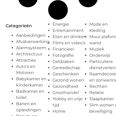
Energie
Mode en
Categorieën
Entertainment
Kleding
Aanbiedingen
Eten en drinken
Muur plafon
Afvalverwerking
Films en video’s
wand
Alarmsysteem
Financieel
Muziek
Architectuur
Fotografie
Onderwijs
Attracties
Geldzaken
Particuliere
Auto's en
Gereedschap
dienstverlen
Motoren
Geschenken
Raamdecorat
Babykamer en
Gezond wonen
en zonwerin
kinderkamer
Gezondheid
Rechten
Badkamer en
Groothandel
Relatie
toilet
Hobby en vrije
Slaapkamer
Banen en
tijd
Slim wonen 
opleidingen
Home
beveiliging