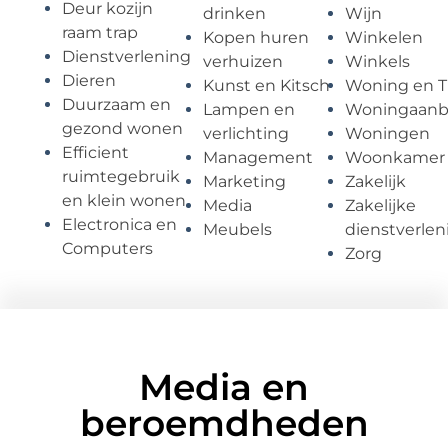
Deur kozijn
drinken
Wijn
raam trap
Kopen huren
Winkelen
Dienstverlening
verhuizen
Winkels
Dieren
Kunst en Kitsch
Woning en T
Duurzaam en
Lampen en
Woningaan
gezond wonen
verlichting
Woningen
Efficient
Management
Woonkamer
ruimtegebruik
Marketing
Zakelijk
en klein wonen
Media
Zakelijke
Electronica en
Meubels
dienstverlen
Computers
Zorg
Media en
beroemdheden