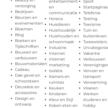
Beauty en
entertainment
Sport
verzorging
en
Startpaginas
Bedrijven
communicatie
Telefonie
Beurzen en
Horeca
Testing
evenementen
Huisdieren
Toerisme
Bloemen
Huishoudelijk
Tuin en
Blog
Huishouden en
buitenleven
Boeken en
schoonmaak
Tweewielers
Tijdschriften
Industrie
Uncategoriz
Bouwen en
Internet
Vakantie
verbouwen
Internet
Verbouwen
Bouwmaterialen
marketing
Vereniginge
Cadeau
Isolatie
Vervoer en
Dak gevel en
Kamers en
transport
schoorsteen
ruimtes
Verwarming
Decoratie en
Keuken
Vloeren
accessoires
Kinderen
Werken
Design en
Kleur en Stijl
studeren en
ontwerp
Koken eten en
hobby