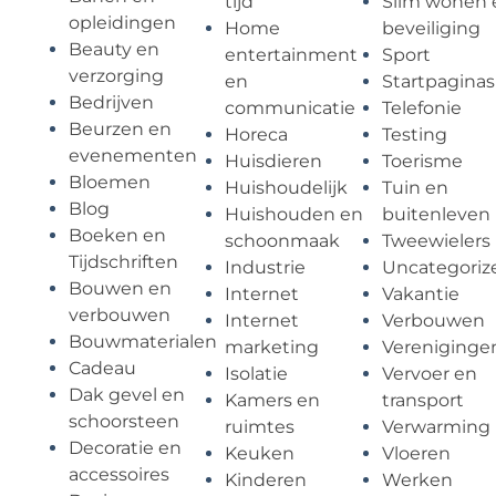
tijd
Slim wonen 
opleidingen
Home
beveiliging
Beauty en
entertainment
Sport
verzorging
en
Startpaginas
Bedrijven
communicatie
Telefonie
Beurzen en
Horeca
Testing
evenementen
Huisdieren
Toerisme
Bloemen
Huishoudelijk
Tuin en
Blog
Huishouden en
buitenleven
Boeken en
schoonmaak
Tweewielers
Tijdschriften
Industrie
Uncategoriz
Bouwen en
Internet
Vakantie
verbouwen
Internet
Verbouwen
Bouwmaterialen
marketing
Vereniginge
Cadeau
Isolatie
Vervoer en
Dak gevel en
Kamers en
transport
schoorsteen
ruimtes
Verwarming
Decoratie en
Keuken
Vloeren
accessoires
Kinderen
Werken