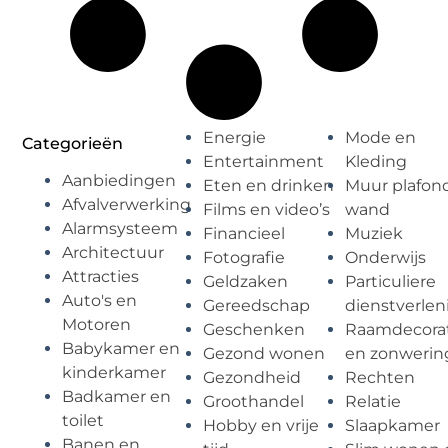
Energie
Mode en
Categorieën
Entertainment
Kleding
Aanbiedingen
Eten en drinken
Muur plafon
Afvalverwerking
Films en video’s
wand
Alarmsysteem
Financieel
Muziek
Architectuur
Fotografie
Onderwijs
Attracties
Geldzaken
Particuliere
Auto's en
Gereedschap
dienstverlen
Motoren
Geschenken
Raamdecorat
Babykamer en
Gezond wonen
en zonwerin
kinderkamer
Gezondheid
Rechten
Badkamer en
Groothandel
Relatie
toilet
Hobby en vrije
Slaapkamer
Banen en