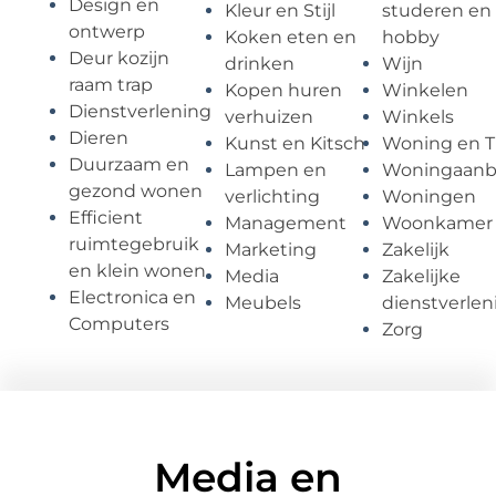
Design en
Kleur en Stijl
studeren en
ontwerp
Koken eten en
hobby
Deur kozijn
drinken
Wijn
raam trap
Kopen huren
Winkelen
Dienstverlening
verhuizen
Winkels
Dieren
Kunst en Kitsch
Woning en T
Duurzaam en
Lampen en
Woningaan
gezond wonen
verlichting
Woningen
Efficient
Management
Woonkamer
ruimtegebruik
Marketing
Zakelijk
en klein wonen
Media
Zakelijke
Electronica en
Meubels
dienstverlen
Computers
Zorg
Media en