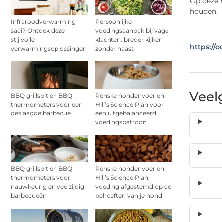
Op deze m
houden.
Infraroodverwarming
Persoonlijke
saai? Ontdek deze
voedingsaanpak bij vage
stijlvolle
klachten: breder kijken
https://
verwarmingsoplossingen
zonder haast
Veel
BBQ grillspit en BBQ
Renske hondenvoer en
thermometers voor een
Hill’s Science Plan voor
geslaagde barbecue
een uitgebalanceerd
voedingspatroon
BBQ grillspit en BBQ
Renske hondenvoer en
thermometers voor
Hill’s Science Plan:
nauwkeurig en veelzijdig
voeding afgestemd op de
barbecueën
behoeften van je hond