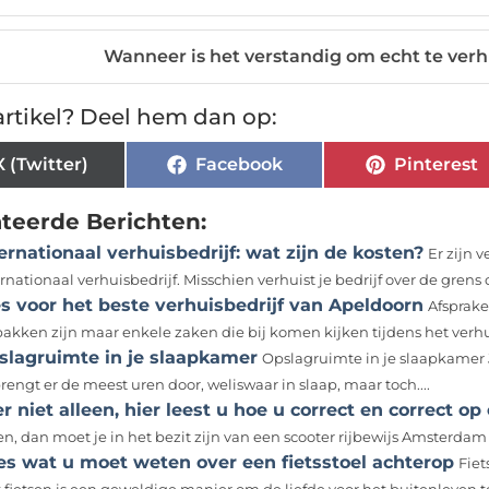
Wanneer is het verstandig om echt te verh
rtikel? Deel hem dan op:
X (Twitter)
Facebook
Pinterest
ateerde Berichten:
ernationaal verhuisbedrijf: wat zijn de kosten?
Er zijn 
rnationaal verhuisbedrijf. Misschien verhuist je bedrijf over de grens 
s voor het beste verhuisbedrijf van Apeldoorn
Afsprake
pakken zijn maar enkele zaken die bij komen kijken tijdens het verhu
slagruimte in je slaapkamer
Opslagruimte in je slaapkamer J
rengt er de meest uren door, weliswaar in slaap, maar toch....
r niet alleen, hier leest u hoe u correct en correct op 
en, dan moet je in het bezit zijn van een scooter rijbewijs Amsterdam 
es wat u moet weten over een fietsstoel achterop
Fiet