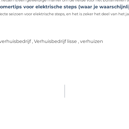
 fietsen is een geweldige manier om de liefde voor het buitenleven te
zomertips voor elektrische steps (waar je waarschijnl
ecte seizoen voor elektrische steps, en het is zeker het deel van het ja
verhuisbedrijf
,
Verhuisbedrijf lisse
,
verhuizen