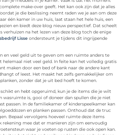
n van je meubels in je kamer. Vaak is dat het moment
omplete make-over geeft. Het kan ook zijn dat je alles
 Voordat je die beslissing neemt raden we je aan om deze
ar één kamer in uw huis, laat staan ​​het hele huis, een
gezien en biedt deze blog nieuw perspectief. Dat scheelt
ls verhuizen na het lezen van deze blog toch de enige
sbedrijf Lisse
ondersteunt je tijdens dit ingrijpende
en veel geld uit te geven om een ​​ruimte anders te
t helemaal niet veel geld. In feite kan het volledig gratis
 kunt maken door een bed of bank naar de andere kant
dhangt of leest. Het maakt het zelfs gemakkelijker om
planken, zonder dat je uit bed hoeft te komen.
chikt en hebt opgeruimd, kun je de items die je wilt
wasruimte is, gooi of doneer dan spullen die je niet
ast passen. In de familiekamer of kinderspeelkamer kan
eelgoeddozen en planken passen. Onthoud dat de truc
engen. Bepaal vervolgens hoeveel ruimte deze items
k rekening mee dat er manieren zijn om eenvoudig
voetensteun waar je voeten op rusten die ook open kan.