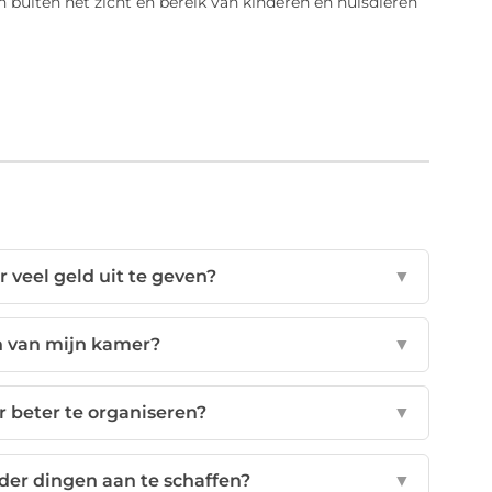
n buiten het zicht en bereik van kinderen en huisdieren
 veel geld uit te geven?
▼
n van mijn kamer?
▼
 beter te organiseren?
▼
der dingen aan te schaffen?
▼