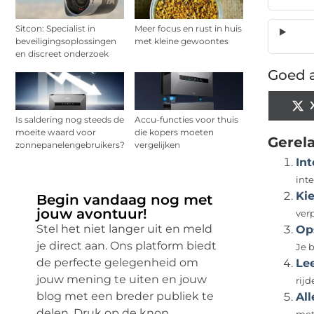
Sitcon: Specialist in
Meer focus en rust in huis
beveiligingsoplossingen
met kleine gewoontes
en discreet onderzoek
Goed a
Is saldering nog steeds de
Accu-functies voor thuis
moeite waard voor
die kopers moeten
Gerel
zonnepanelengebruikers?
vergelijken
Int
inte
Kie
Begin vandaag nog met
jouw avontuur!
ver
Stel het niet langer uit en meld
Op
je direct aan. Ons platform biedt
Je b
de perfecte gelegenheid om
Lee
jouw mening te uiten en jouw
rijd
blog met een breder publiek te
All
delen. Druk op de knop