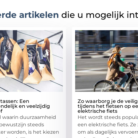
rde artikelen
die u mogelijk in
tassen: Een
Zo waarborg je de veili
ndelijk en veelzijdig
tijdens het fietsen op e
ef
elektrische fiets
jd waarin duurzaamheid
Het wordt steeds popula
bewustzijn steeds
een elektrische fiets. Ze 
ker worden, is het kiezen
om als dagelijks vervoer