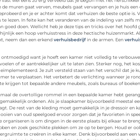
e vast wel eens zo erg verveeld dat je begon met het herschikke
 de muren gaat verven, meubels gaat vervangen en je huis een c
eprobeerd en je er achter komt dat verhuizen de beste optie is.
 te lezen. In feite kan het veranderen van de indeling van zelfs ma
n goed doen. Wellicht heb je deze tips en tricks over het hoofd 
hijnlijk een hoop verhuisstress in deze hectische huizenmarkt. A
jkt, neem dan een erkend
verhuisbedrijf
in de armen. Een
verhui
 ontmoedigd want je hoeft een kamer niet volledig te verbouwen 
voelen of er aantrekkelijker uit te laten zien. Sterker nog, het kos
ïmplementeerd. Je zult versteld staan ​​van het verschil dat je
mer te verplaatsen. Het verbetert de verlichting wanneer je ron
e krijgen tot bepaalde andere meubels, zoals bureaus of boeken
nmaal de overtollige rommel in een bepaalde kamer hebt gerangs
emakkelijk ordenen. Als je slaapkamer bijvoorbeeld meestal een 
gt. De rest van de kleding moet gemakkelijk in je dressoir en k
ooien van oud speelgoed ervoor zorgen dat je favorieten in sp
e organiseren is om dingen in de eerste plaats bij elkaar te br
bben en zoek geschikte plekken om ze op te bergen. Houd er oo
ergruimte te creëren in elke kamer. Denk bijvoorbeeld aan een 