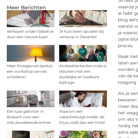
Je hebt j
waarop je
Meer Berichten
al hebt g
blog eens
wereld va
Verkopen onder tijdsdruk
Je huis laten opvallen bij
je waarsc
door een nieuwe baan
verkoop in Deventer
optie bli
proces.
Raak niet
laten aan
Meer thuisgevoel dankzij
Alvleesklierkankeronderzoek
worden ge
een workshop servies
steunen met een
van de ka
schilderen
duidelijke en haalbare
toegang t
bijdrage
Als je ee
bewaren g
meer draa
Een luxe gietvloer in
Waarom een
het wegg
Brabant voor een
vakantiehuisje sneller als
om iets t
indrukwekkende entree
thuis voelt dan een hotel
nodig he
extra opb