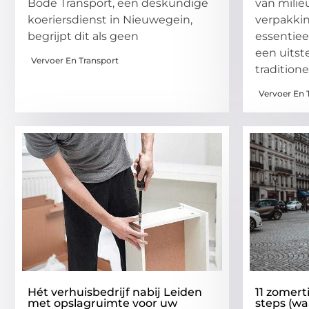
Bode Transport, een deskundige
van milie
koeriersdienst in Nieuwegein,
verpakki
begrijpt dit als geen
essentieel
een uitst
Vervoer En Transport
traditione
Vervoer En 
Hét verhuisbedrijf nabij Leiden
11 zomert
met opslagruimte voor uw
steps (wa