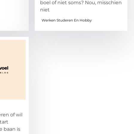
boel of niet soms? Nou, misschien
niet
Werken Studeren En Hobby
ren of wil
tart
 baan is