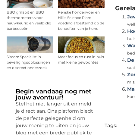
Gerel
BBQ grillspit en BBQ
Renske hondenvoer en
Ja
thermometers voor
Hill’s Science Plan:
nauwkeurig en veelzijdig
voeding afgestemd op de
well
barbecueën
behoeften van je hond
Ho
hui
Wat
bed
Sitcon: Specialist in
Meer focus en rust in huis
De
beveiligingsoplossingen
met kleine gewoontes
en discreet onderzoek
saai
Zor
miss
Ma
Begin vandaag nog met
jouw avontuur!
kom
Stel het niet langer uit en meld
je direct aan. Ons platform biedt
de perfecte gelegenheid om
jouw mening te uiten en jouw
Tags:
blog met een breder publiek te