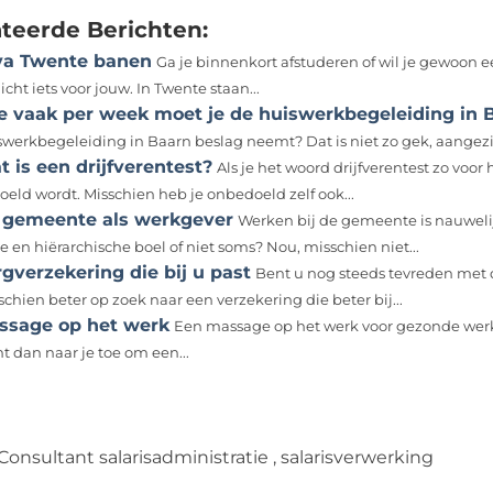
ateerde Berichten:
va Twente banen
Ga je binnenkort afstuderen of wil je gewoon 
icht iets voor jouw. In Twente staan...
e vaak per week moet je de huiswerkbegeleiding in 
swerkbegeleiding in Baarn beslag neemt? Dat is niet zo gek, aangezien
 is een drijfverentest?
Als je het woord drijfverentest zo voor
oeld wordt. Misschien heb je onbedoeld zelf ook...
 gemeente als werkgever
Werken bij de gemeente is nauweli
e en hiërarchische boel of niet soms? Nou, misschien niet...
gverzekering die bij u past
Bent u nog steeds tevreden met d
chien beter op zoek naar een verzekering die beter bij...
ssage op het werk
Een massage op het werk voor gezonde werkne
t dan naar je toe om een...
Consultant salarisadministratie
,
salarisverwerking