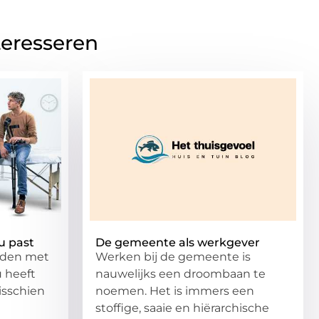
teresseren
u past
De gemeente als werkgever
eden met
Werken bij de gemeente is
u heeft
nauwelijks een droombaan te
isschien
noemen. Het is immers een
stoffige, saaie en hiërarchische