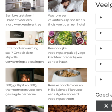
Veel
Een luxe gietvloer in
Waarom een
Brabant voor een
vakantiehuisje sneller als
indrukwekkende entree
thuis voelt dan een hotel
Infraroodverwarming
Persoonlijke
saai? Ontdek deze
voedingsaanpak bij vage
stijlvolle
klachten: breder kijken
verwarmingsoplossingen
zonder haast
BBQ grillspit en BBQ
Renske hondenvoer en
thermometers voor een
Hill’s Science Plan voor
Goed a
geslaagde barbecue
een uitgebalanceerd
voedingspatroon