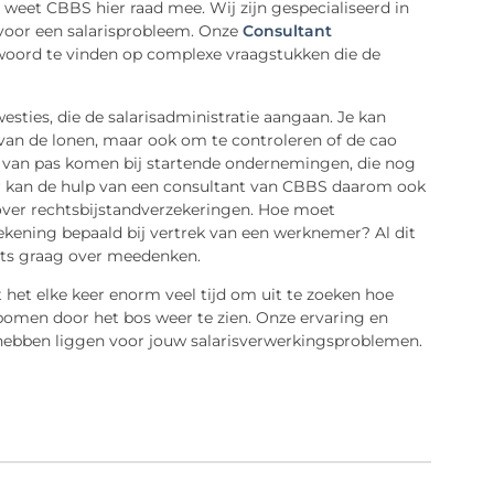
 weet CBBS hier raad mee. Wij zijn gespecialiseerd in
 voor een salarisprobleem. Onze
Consultant
woord te vinden op complexe vraagstukken die de
sties, die de salarisadministratie aangaan. Je kan
van de lonen, maar ook om te controleren of de cao
van pas komen bij startende ondernemingen, die nog
er kan de hulp van een consultant van CBBS daarom ook
n over rechtsbijstandverzekeringen. Hoe moet
kening bepaald bij vertrek van een werknemer? Al dit
ants graag over meedenken.
 het elke keer enorm veel tijd om uit te zoeken hoe
bomen door het bos weer te zien. Onze ervaring en
ar hebben liggen voor jouw salarisverwerkingsproblemen.