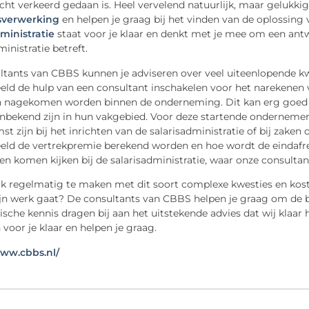
cht verkeerd gedaan is. Heel vervelend natuurlijk, maar gelukkig
isverwerking
en helpen je graag bij het vinden van de oplossing
ministratie
staat voor je klaar en denkt met je mee om een ant
ministratie betreft.
tants van CBBS kunnen je adviseren over veel uiteenlopende kwe
eld de hulp van een consultant inschakelen voor het narekenen 
n nagekomen worden binnen de onderneming. Dit kan erg goed 
 onbekend zijn in hun vakgebied. Voor deze startende ondernem
st zijn bij het inrichten van de salarisadministratie of bij zake
eeld de vertrekpremie berekend worden en hoe wordt de eindafre
en komen kijken bij de salarisadministratie, waar onze consult
ok regelmatig te maken met dit soort complexe kwesties en kost
zijn werk gaat? De consultants van CBBS helpen je graag om de 
tische kennis dragen bij aan het uitstekende advies dat wij kla
 voor je klaar en helpen je graag.
www.cbbs.nl/