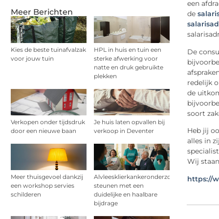
een afdra
Meer Berichten
de
salar
salarisad
salarisad
Kies de beste tuinafvalzak
HPL in huis en tuin een
De consul
voor jouw tuin
sterke afwerking voor
bijvoorbe
natte en druk gebruikte
afsprake
plekken
redelijk
de uitkom
bijvoorb
soort zak
Verkopen onder tijdsdruk
Je huis laten opvallen bij
Heb jij o
door een nieuwe baan
verkoop in Deventer
alles in 
specialis
Wij staan
Meer thuisgevoel dankzij
Alvleesklierkankeronderzoek
https://
een workshop servies
steunen met een
schilderen
duidelijke en haalbare
bijdrage