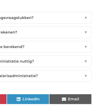
ngsvraagstukken?
▼
rekenen?
▼
ie berekend?
▼
inistratie nuttig?
▼
alarisadministratie?
▼
LinkedIn
Email