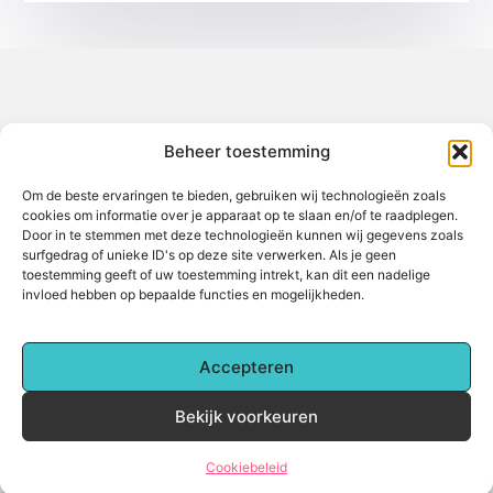
Over het-thuisgevoel
Beheer toestemming
Jouw gids voor inspiratie en tips uit het dagelijks leven.
Ontdek een brede verzameling blogs en artikelen die je helpen
om het meeste uit elke dag te halen, met praktische adviezen
Om de beste ervaringen te bieden, gebruiken wij technologieën zoals
en verrassende inzichten.
cookies om informatie over je apparaat op te slaan en/of te raadplegen.
Door in te stemmen met deze technologieën kunnen wij gegevens zoals
Bericht categorie
surfgedrag of unieke ID's op deze site verwerken. Als je geen
toestemming geeft of uw toestemming intrekt, kan dit een nadelige
invloed hebben op bepaalde functies en mogelijkheden.
Main Links
Accepteren
Backlinks kopen: Alles wat je moet weten voor betere online zichtbaarheid
Hoe kan je online geld verdienen? Een complete gids voor beginners
Bekijk voorkeuren
@2025 www.het-thuisgevoel.nl. All Right Reserved.
Cookiebeleid