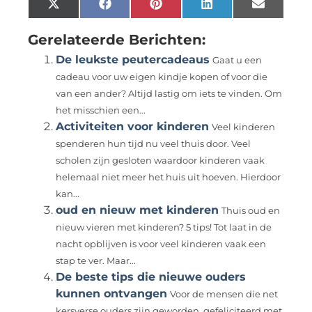
X
Facebook
Pinterest
LinkedIn
Email
(Twitter)
Gerelateerde Berichten:
De leukste peutercadeaus
Gaat u een
cadeau voor uw eigen kindje kopen of voor die
van een ander? Altijd lastig om iets te vinden. Om
het misschien een...
Activiteiten voor kinderen
Veel kinderen
spenderen hun tijd nu veel thuis door. Veel
scholen zijn gesloten waardoor kinderen vaak
helemaal niet meer het huis uit hoeven. Hierdoor
kan...
oud en nieuw met kinderen
Thuis oud en
nieuw vieren met kinderen? 5 tips! Tot laat in de
nacht opblijven is voor veel kinderen vaak een
stap te ver. Maar...
De beste tips die nieuwe ouders
kunnen ontvangen
Voor de mensen die net
kersverse ouders zijn geworden, gefeliciteerd met