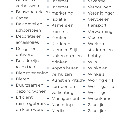
Internet
Vakantie
verbouwen
Internet
Verbouwen
Bouwmaterialen
marketing
Vereniginge
Cadeau
Isolatie
Vervoer en
Dak gevel en
Kamers en
transport
schoorsteen
ruimtes
Verwarming
Decoratie en
Keuken
Vloeren
accessoires
Kinderen
Werken
Design en
Kleur en Stijl
studeren en
ontwerp
Koken eten en
hobby
Deur kozijn
drinken
Wijn
raam trap
Kopen huren
Winkelen
Dienstverlening
verhuizen
Winkels
Dieren
Kunst en Kitsch
Woning en T
Duurzaam en
Lampen en
Woningaan
gezond wonen
verlichting
Woningen
Efficient
Management
Woonkamer
ruimtegebruik
Marketing
Zakelijk
en klein wonen
Media
Zakelijke