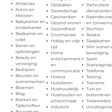
Attracties
Geldzaken
Particuliere
Auto's en
Gereedschap
dienstverlen
Motoren
Geschenken
Raamdecorat
Babykamer en
Gezond wonen
en zonwerin
kinderkamer
Gezondheid
Rechten
Badkamer en
Groothandel
Relatie
toilet
Hobby en vrije
Slaapkamer
Banen en
tijd
Slim wonen 
opleidingen
Home
beveiliging
Beauty en
entertainment
Sport
verzorging
en
Startpaginas
Bedrijven
communicatie
Telefonie
Beurzen en
Horeca
Testing
evenementen
Huisdieren
Toerisme
Bloemen
Huishoudelijk
Tuin en
Blog
Huishouden en
buitenleven
Boeken en
schoonmaak
Tweewielers
Tijdschriften
Industrie
Uncategoriz
Bouwen en