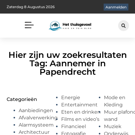
Zaterdag 8 Augustus 2026
Aanmelden
Hier zijn uw zoekresultaten
Tag: Aannemer in
Papendrecht
Energie
Mode en
Categorieën
Entertainment
Kleding
Aanbiedingen
Eten en drinken
Muur plafon
Afvalverwerking
Films en video’s
wand
Alarmsysteem
Financieel
Muziek
Architectuur
Fotografie
Onderwijs