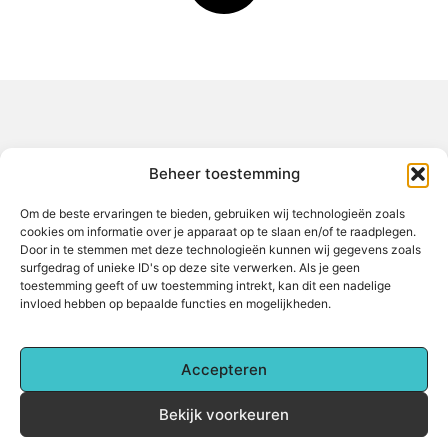
Over het-thuisgevoel
Beheer toestemming
Jouw gids voor inspiratie en tips uit het dagelijks leven.
Ontdek een brede verzameling blogs en artikelen die je helpen
om het meeste uit elke dag te halen, met praktische adviezen
Om de beste ervaringen te bieden, gebruiken wij technologieën zoals
en verrassende inzichten.
cookies om informatie over je apparaat op te slaan en/of te raadplegen.
Door in te stemmen met deze technologieën kunnen wij gegevens zoals
Bericht categorie
surfgedrag of unieke ID's op deze site verwerken. Als je geen
toestemming geeft of uw toestemming intrekt, kan dit een nadelige
invloed hebben op bepaalde functies en mogelijkheden.
Main Links
Accepteren
Backlinks kopen: Alles wat je moet weten voor betere online zichtbaarheid
Hoe kan je online geld verdienen? Een complete gids voor beginners
Bekijk voorkeuren