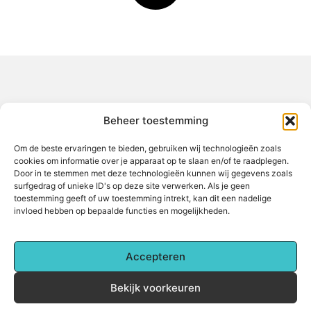
Over het-thuisgevoel
Beheer toestemming
Jouw gids voor inspiratie en tips uit het dagelijks leven.
Ontdek een brede verzameling blogs en artikelen die je helpen
om het meeste uit elke dag te halen, met praktische adviezen
Om de beste ervaringen te bieden, gebruiken wij technologieën zoals
en verrassende inzichten.
cookies om informatie over je apparaat op te slaan en/of te raadplegen.
Door in te stemmen met deze technologieën kunnen wij gegevens zoals
Bericht categorie
surfgedrag of unieke ID's op deze site verwerken. Als je geen
toestemming geeft of uw toestemming intrekt, kan dit een nadelige
invloed hebben op bepaalde functies en mogelijkheden.
Main Links
Accepteren
Backlinks kopen: Alles wat je moet weten voor betere online zichtbaarheid
Hoe kan je online geld verdienen? Een complete gids voor beginners
Bekijk voorkeuren