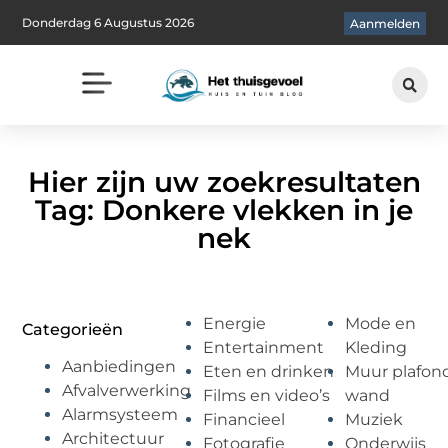
Donderdag 6 Augustus 2026
Aanmelden
Hier zijn uw zoekresultaten
Tag: Donkere vlekken in je
nek
Energie
Mode en
Categorieën
Entertainment
Kleding
Aanbiedingen
Eten en drinken
Muur plafon
Afvalverwerking
Films en video’s
wand
Alarmsysteem
Financieel
Muziek
Architectuur
Fotografie
Onderwijs