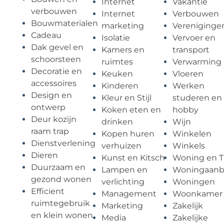
Internet
Vakantie
verbouwen
Internet
Verbouwen
Bouwmaterialen
marketing
Vereniginge
Cadeau
Isolatie
Vervoer en
Dak gevel en
Kamers en
transport
schoorsteen
ruimtes
Verwarming
Decoratie en
Keuken
Vloeren
accessoires
Kinderen
Werken
Design en
Kleur en Stijl
studeren en
ontwerp
Koken eten en
hobby
Deur kozijn
drinken
Wijn
raam trap
Kopen huren
Winkelen
Dienstverlening
verhuizen
Winkels
Dieren
Kunst en Kitsch
Woning en T
Duurzaam en
Lampen en
Woningaan
gezond wonen
verlichting
Woningen
Efficient
Management
Woonkamer
ruimtegebruik
Marketing
Zakelijk
en klein wonen
Media
Zakelijke