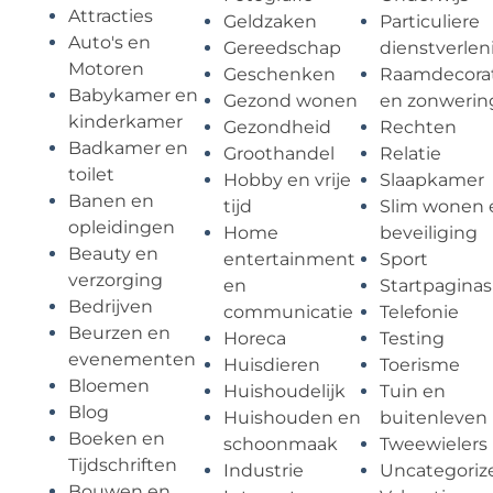
Attracties
Geldzaken
Particuliere
Auto's en
Gereedschap
dienstverlen
Motoren
Geschenken
Raamdecorat
Babykamer en
Gezond wonen
en zonwerin
kinderkamer
Gezondheid
Rechten
Badkamer en
Groothandel
Relatie
toilet
Hobby en vrije
Slaapkamer
Banen en
tijd
Slim wonen 
opleidingen
Home
beveiliging
Beauty en
entertainment
Sport
verzorging
en
Startpaginas
Bedrijven
communicatie
Telefonie
Beurzen en
Horeca
Testing
evenementen
Huisdieren
Toerisme
Bloemen
Huishoudelijk
Tuin en
Blog
Huishouden en
buitenleven
Boeken en
schoonmaak
Tweewielers
Tijdschriften
Industrie
Uncategoriz
Bouwen en